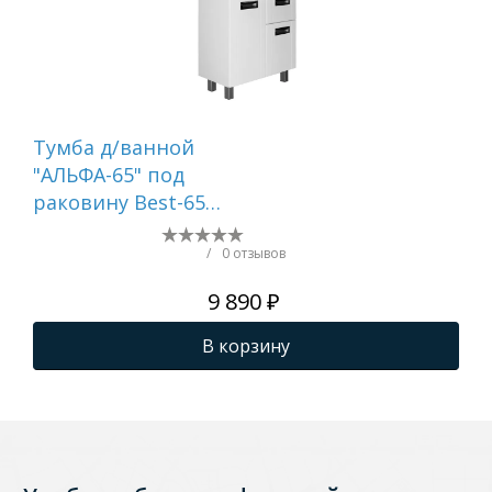
Тумба д/ванной
Ту
"АЛЬФА-65" под
"ЭТ
раковину Best-65
раков
(Sanita Lux) (ПВХ)
(Sa
/
0 отзывов
9 890 ₽
В корзину