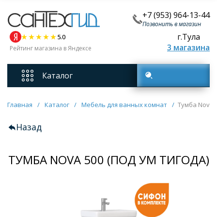
+7 (953) 964-13-44
Позвонить в магазин
г.Тула
5.0
3 магазина
Рейтинг магазина в Яндексе
Каталог
Поиск товаров
Смесители
Главная
/
Каталог
/
Мебель для ванных комнат
/
Тумба Nova 5
Назад
Унитазы
ТУМБА NOVA 500 (ПОД УМ ТИГОДА)
Мебель для ванных комнат
Ванны
Кухонные мойки