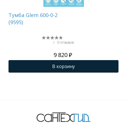
Тумба Glem 600-0-2
Ту
(9595)
Lan
/
0 отзывов
9 820 ₽
В корзину