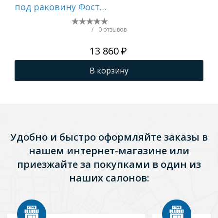
под раковину Фостер
по
80 (Kirovit)/Fest-80
60 
(Sanita Lux) (ПВХ)
(Sa
/
0 отзывов
13 860 ₽
В корзину
Удобно и быстро оформляйте заказы в
нашем интернет-магазине или
приезжайте за покупками в один из
наших салонов: