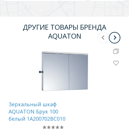
ДРУГИЕ ТОВАРЫ БРЕНДА
AQUATON
Зеркальный шкаф
Ту
AQUATON Брук 100
AQ
белый 1A200702BC010
бел
ши