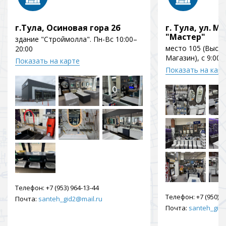
г.Тула, Осиновая гора 2б
г. Тула, ул. Мо
"Мастер"
здание "Строймолла". Пн-Вс 10:00–
место 105 (Выст
20:00
Магазин), с 9:00 
Показать на карте
Показать на кар
Телефон:
+7 (953) 964-13-44
Телефон:
+7 (950) 9
Почта:
santeh_gid2@mail.ru
Почта:
santeh_gid2