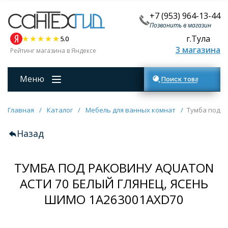
+7 (953) 964-13-44
Позвонить в магазин
г.Тула
5.0
3 магазина
Рейтинг магазина в Яндексе
Меню
Поиск товаров
Главная
/
Каталог
/
Мебель для ванных комнат
/
Тумба под р
Назад
ТУМБА ПОД РАКОВИНУ AQUATON
АСТИ 70 БЕЛЫЙ ГЛЯНЕЦ, ЯСЕНЬ
ШИМО 1A263001AXD70