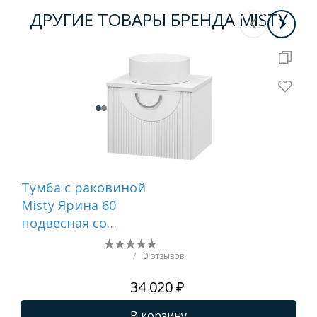
ДРУГИЕ ТОВАРЫ БРЕНДА MISTY
Тумба c раковиной
Шк
Misty Ярина 60
Мар
подвесная со
ко
столешницей и
ун
раковиной
пр
/
0 отзывов
34 020 ₽
В корзину