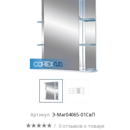
Раковины
Душевые кабины
Полотенцесушители
Аксессуары для ванных комнат
Зеркала
Душевые поддоны
Артикул:
Э-Маг04065-01СвП
Душевые уголки и ограждения
/
0 отзывов
о товаре