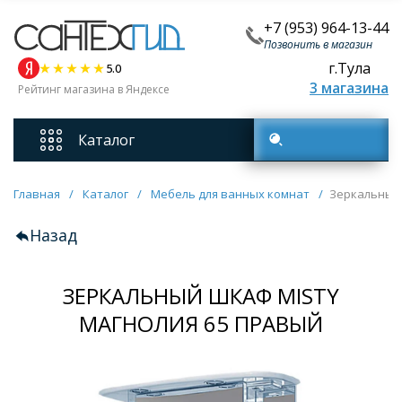
+7 (953) 964-13-44
Позвонить в магазин
г.Тула
5.0
3 магазина
Рейтинг магазина в Яндексе
Каталог
Поиск товаров
Смесители
Главная
/
Каталог
/
Мебель для ванных комнат
/
Зеркальный 
Назад
Унитазы
ЗЕРКАЛЬНЫЙ ШКАФ MISTY
Мебель для ванных комнат
МАГНОЛИЯ 65 ПРАВЫЙ
Ванны
Кухонные мойки