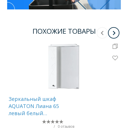
ПОХОЖИЕ ТОВАРЫ
Зеркальный шкаф
Зе
AQUATON Лиана 65
дв
левый белый
дв
1A166202LL01L
к ц
/
0 отзывов