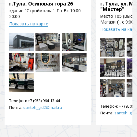
г.Тула, Осиновая гора 2б
г. Тула, ул. Мо
"Мастер"
здание "Строймолла". Пн-Вс 10:00–
место 105 (Выст
20:00
Магазин), с 9:00 
Показать на карте
Показать на кар
Телефон:
+7 (953) 964-13-44
Телефон:
+7 (950) 9
Почта:
santeh_gid2@mail.ru
Почта:
santeh_gid2