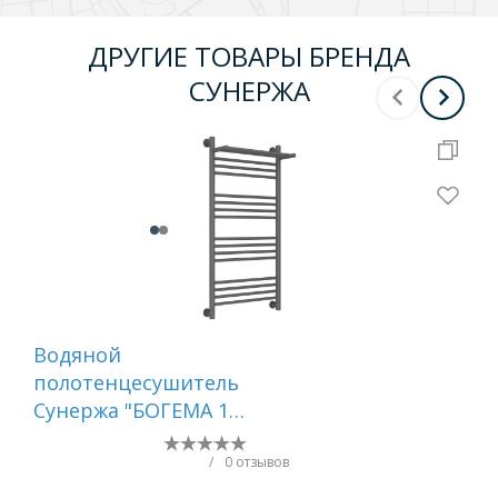
ДРУГИЕ ТОВАРЫ БРЕНДА
СУНЕРЖА
Водяной
Во
полотенцесушитель
по
Сунержа "БОГЕМА 1П
Су
+" 1000х500 (Графит)
800
/
0 отзывов