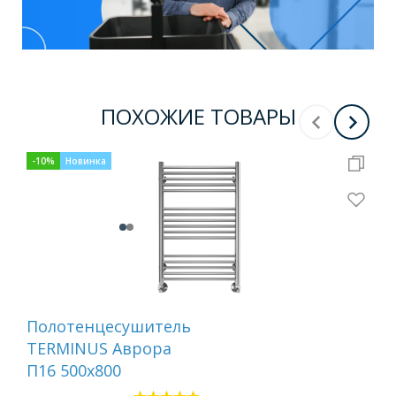
ПОХОЖИЕ ТОВАРЫ
-
10
%
Новинка
-
10
Полотенцесушитель
По
TERMINUS Аврора
TE
П16 500х800
500
900