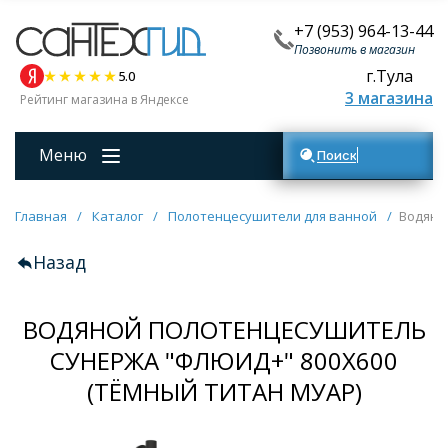
+7 (953) 964-13-44
Позвонить в магазин
г.Тула
5.0
3 магазина
Рейтинг магазина в Яндексе
Меню
Поиск товаров
Главная
/
Каталог
/
Полотенцесушители для ванной
/
Водяно
Назад
ВОДЯНОЙ ПОЛОТЕНЦЕСУШИТЕЛЬ
СУНЕРЖА "ФЛЮИД+" 800Х600
(ТЁМНЫЙ ТИТАН МУАР)