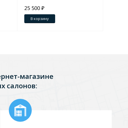
25 500 ₽
20 400 
В корзину
В кор
ернет-магазине
х салонов: