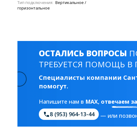
Тип подключения:
Вертикальное /
горизонтальное
ОСТАЛИСЬ ВОПРОСЫ
П
ТРЕБУЕТСЯ ПОМОЩЬ В 
Специалисты компании Сант
помогут.
Напишите нам в
MAX
, отвечаем з
8 (953) 964-13-44
— или позвон