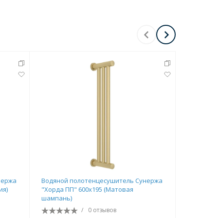
нержа
Водяной полотенцесушитель Сунержа
Водяной 
ия)
"Хорда ПП" 600х195 (Матовая
"Хорда ПП
шампань)
/
0 отзывов