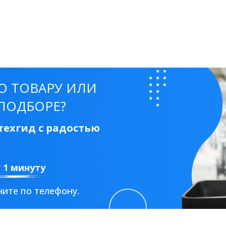
О ТОВАРУ ИЛИ
ПОДБОРЕ?
ехгид с радостью
а 1 минуту
ите по телефону.