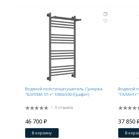
Водяной полотенцесушитель Сунержа
Водяной 
"БОГЕМА 1П +" 1000х500 (Графит)
"ГАЛАНТ+" 
/
0 отзывов
46 700 ₽
37 850 
В корзину
В корз