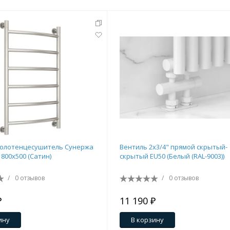
полотенцесушитель Сунержа
Вентиль 2х3/4" прямой скрытый-
800х500 (Сатин)
скрытый EU50 (Белый (RAL-9003))
/
0 отзывов
/
0 отзывов
₽
11 190 ₽
ину
В корзину