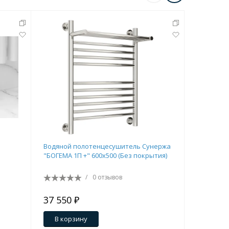
Водяной полотенцесушитель Сунержа
Водяной 
"БОГЕМА 1П +" 600х500 (Без покрытия)
"БОГЕМА 1
/
0 отзывов
37 550 ₽
45 350 
В корзину
В кор