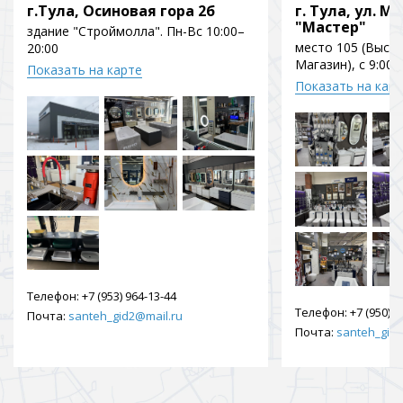
г.Тула, Осиновая гора 2б
г. Тула, ул. Мо
"Мастер"
здание "Строймолла". Пн-Вс 10:00–
место 105 (Выст
20:00
Магазин), с 9:00 
Показать на карте
Показать на кар
Телефон:
+7 (953) 964-13-44
Телефон:
+7 (950) 9
Почта:
santeh_gid2@mail.ru
Почта:
santeh_gid2