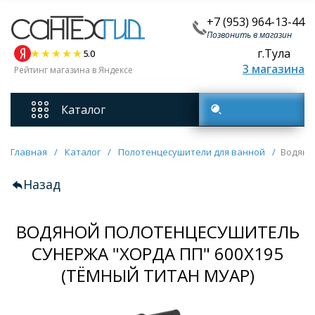
+7 (953) 964-13-44
Позвонить в магазин
г.Тула
5.0
3 магазина
Рейтинг магазина в Яндексе
Каталог
Поиск товаров
Смесители
Главная
/
Каталог
/
Полотенцесушители для ванной
/
Водяно
Назад
Унитазы
ВОДЯНОЙ ПОЛОТЕНЦЕСУШИТЕЛЬ
Мебель для ванных комнат
СУНЕРЖА "ХОРДА ПП" 600Х195
Ванны
(ТЁМНЫЙ ТИТАН МУАР)
Кухонные мойки