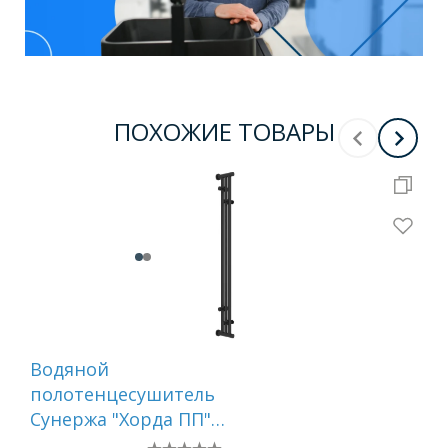
ПОХОЖИЕ ТОВАРЫ
Водяной
Во
полотенцесушитель
по
Сунержа "Хорда ПП"
Су
1200х195 (Тёмный
PRO