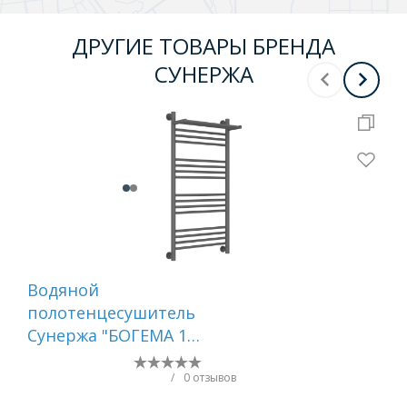
ДРУГИЕ ТОВАРЫ БРЕНДА
СУНЕРЖА
Водяной
Во
полотенцесушитель
по
Сунержа "БОГЕМА 1П
Су
+" 1000х500 (Графит)
800
/
0 отзывов