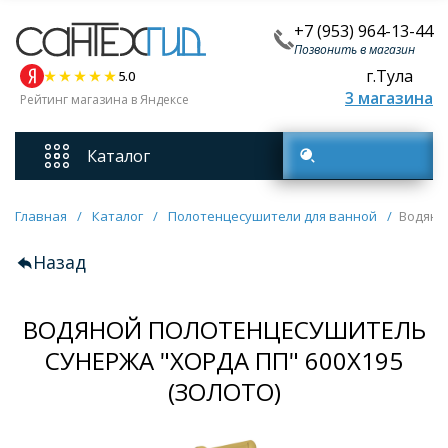
+7 (953) 964-13-44
Позвонить в магазин
г.Тула
5.0
3 магазина
Рейтинг магазина в Яндексе
Каталог
Поиск товаров
Смесители
Главная
/
Каталог
/
Полотенцесушители для ванной
/
Водяно
Назад
Унитазы
ВОДЯНОЙ ПОЛОТЕНЦЕСУШИТЕЛЬ
Мебель для ванных комнат
СУНЕРЖА "ХОРДА ПП" 600Х195
Ванны
(ЗОЛОТО)
Кухонные мойки