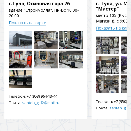
г.Тула, Осиновая гора 2б
г. Тула, ул. Мо
"Мастер"
здание "Строймолла". Пн-Вс 10:00–
место 105 (Выст
20:00
Магазин), с 9:00 
Показать на карте
Показать на кар
Телефон:
+7 (953) 964-13-44
Телефон:
+7 (950) 9
Почта:
santeh_gid2@mail.ru
Почта:
santeh_gid2