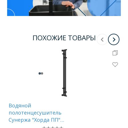
ПОХОЖИЕ ТОВАРЫ
Водяной
Во
полотенцесушитель
по
Сунержа "Хорда ПП"
Су
1200х195 (Тёмный
PRO