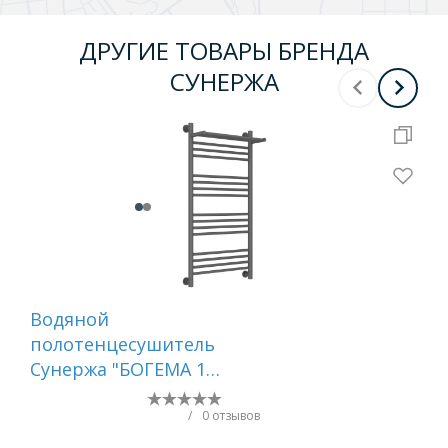
ДРУГИЕ ТОВАРЫ БРЕНДА
СУНЕРЖА
Водяной
Во
полотенцесушитель
по
Сунержа "БОГЕМА 1П
Су
+" 1000х500 (Графит)
800
/
0 отзывов