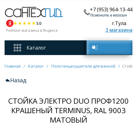
+7 (953) 964-13-44
Позвонить в магазин
г.Тула
5.0
3 магазина
Рейтинг магазина в Яндексе
Каталог
Поиск товаров
Смесители
Главная
/
Каталог
/
Полотенцесушители для ванной
/
Стойка
Назад
Унитазы
СТОЙКА ЭЛЕКТРО DUO ПРОФ1200
Мебель для ванных комнат
КРАШЕНЫЙ TERMINUS, RAL 9003
Ванны
МАТОВЫЙ
Кухонные мойки