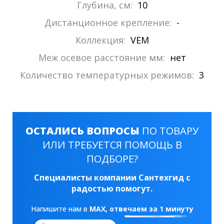
Глубина, см:
10
Дистанционное крепление:
-
Коллекция:
VEM
Меж осевое расстояние мм:
нет
Количество температурных режимов:
3
ОСТАЛИСЬ ВОПРОСЫ
ПО ТОВАРУ
ИЛИ ТРЕБУЕТСЯ ПОМОЩЬ В
ПОДБОРЕ?
Специалисты компании Сантехгид с
радостью помогут.
Напишите нам в
MAX
, отвечаем за 1 минуту