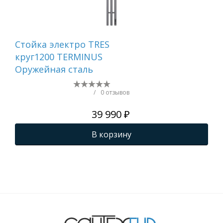
Стойка электро TRES
Ст
круг1200 TERMINUS
QU
Оружейная сталь
кр
TER
ма
/
0 отзывов
39 990 ₽
В корзину