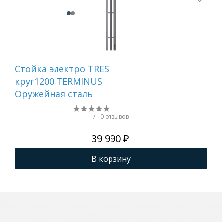
Стойка электро TRES
Ст
круг1200 TERMINUS
QU
Оружейная сталь
кр
TER
ма
/
0 отзывов
39 990 ₽
В корзину