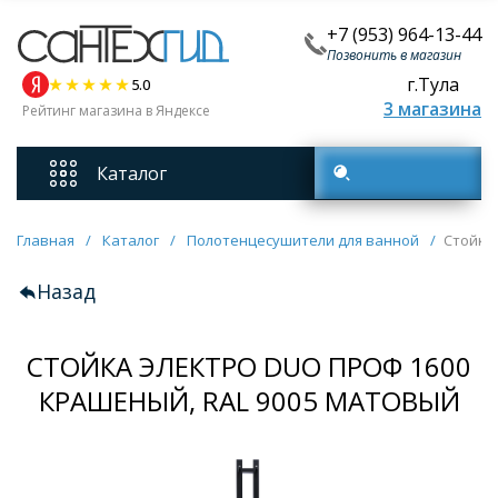
+7 (953) 964-13-44
Позвонить в магазин
г.Тула
5.0
3 магазина
Рейтинг магазина в Яндексе
Каталог
Поиск товаров
Смесители
Главная
/
Каталог
/
Полотенцесушители для ванной
/
Стойка
Назад
Унитазы
СТОЙКА ЭЛЕКТРО DUO ПРОФ 1600
Мебель для ванных комнат
КРАШЕНЫЙ, RAL 9005 МАТОВЫЙ
Ванны
Кухонные мойки