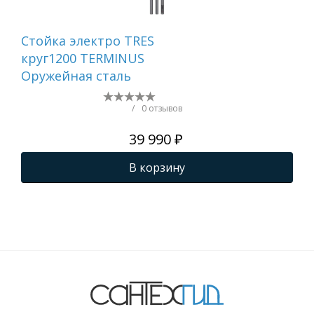
Стойка электро TRES
Ст
круг1200 TERMINUS
QU
Оружейная сталь
кр
TER
ма
/
0 отзывов
39 990 ₽
В корзину