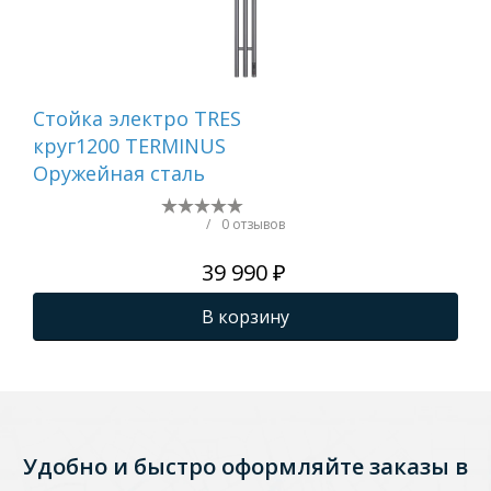
Стойка электро TRES
Ст
круг1200 TERMINUS
QU
Оружейная сталь
кр
TER
ма
/
0 отзывов
39 990 ₽
В корзину
Удобно и быстро оформляйте заказы в