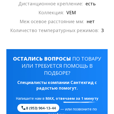
Дистанционное крепление:
есть
Коллекция:
VEM
Меж осевое расстояние мм:
нет
Количество температурных режимов:
3
ОСТАЛИСЬ ВОПРОСЫ
ПО ТОВАРУ
ИЛИ ТРЕБУЕТСЯ ПОМОЩЬ В
ПОДБОРЕ?
Специалисты компании Сантехгид с
радостью помогут.
Напишите нам в
MAX
, отвечаем за 1 минуту
8 (953) 964-13-44
— или позвоните по