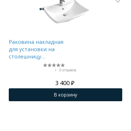
Раковина накладная
Ра
для установки на
для
столешницу
ст
AQUATEK AQ5518-00,
AQ
600*460*170 мм
400
/
0 отзывов
ма
3 400 ₽
В корзину