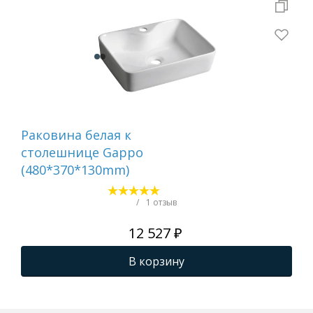
Раковина белая к
Ра
столешнице Gappo
для
(480*370*130mm)
ст
AQ
AQ
/
1 отзыв
500
12 527 ₽
ма
В корзину