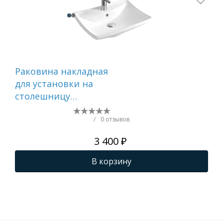
Раковина накладная
Ра
для установки на
для
столешницу
ст
AQUATEK AQ5518-00,
AQ
600*460*170 мм
AQ
/
0 отзывов
500
3 400 ₽
ма
В корзину