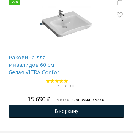
-
20
%
Раковина для
Ра
инвалидов 60 см
Ад
белая VITRA Conforma
от
5289B003-0001
см
1W
/
1 отзыв
15 690 ₽
19 613 ₽
экономия
3 923 ₽
В корзину