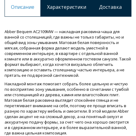
Описание
Характеристики
Доставка
Abber Bequem AC2109MW — накладная раковина-чаша для
ванной со столешницей, где важны не только габариты, но и
общий вид зоны умывания. Матовая белая поверхность и
мягкая, собранная форма делают модель уместной в
современном интерьере, в квартире с отдельной ванной
комнате или в аккуратно оформленном гостевом санузле. Такой
формат выбирают, когда хочется визуально облегчить
композицию и оставить столешницу частью интерьера, а не
прятать ее под врезной сантехникой.
Накладной монтаж помогает собрать более цельную и чистую
по восприятию зону умывания, особенно в сочетании с тумбой
или столешницей из дерева, камня или влагостойких плит.
Матовая белая раковина выглядит спокойнее глянца и не
перетягивает внимание на себя, поэтому ее проще вписать в
разную по характеру мебель и смесители. В этой модели Abber
сделан акцент не на сложный декор, а на понятный силуэт и
аккуратную подачу формы, за счет чего она хорошо смотрится
и в сдержанном интерьере, и в более выразительной ванной,
где важна цельная композиция.