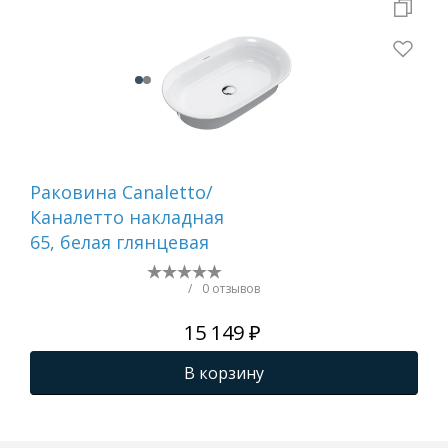
Раковина Canaletto/
Ра
Каналетто накладная
SL 
65, белая глянцевая
см
без
см
/
0 отзывов
15 149 ₽
В корзину