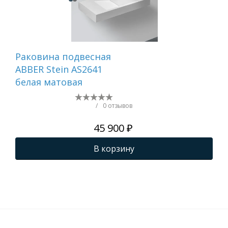
Раковина подвесная
Ра
ABBER Stein AS2641
от
белая матовая
ABB
ма
/
0 отзывов
45 900 ₽
В корзину