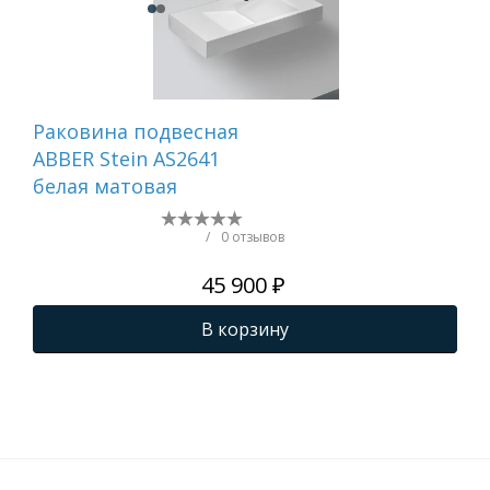
Раковина подвесная
Ра
ABBER Stein AS2641
ABB
белая матовая
ма
/
0 отзывов
45 900 ₽
В корзину