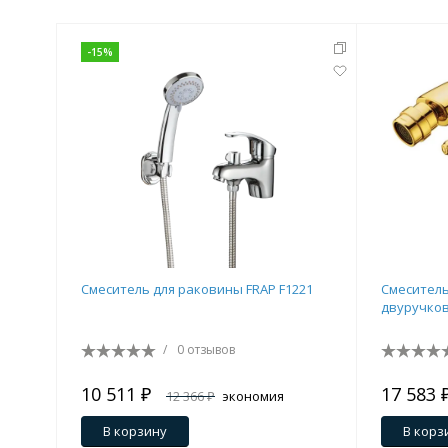
-
15
%
Смеситель для раковины FRAP F1221
Смеситель
двуручко
/
0 отзывов
10 511 ₽
17 583 
12 366 ₽
экономия
1 855 ₽
В корзину
В корз