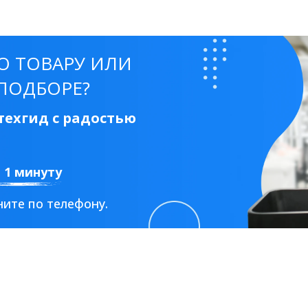
О ТОВАРУ ИЛИ
ПОДБОРЕ?
ехгид с радостью
а 1 минуту
ите по телефону.