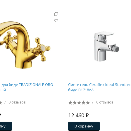
 для биде TRADIZIONALE ORO
Смеситель Ceraflex Ideal Standar
вый
биде B1718AA
/
0 отзывов
/
0 отзывов
₽
12 460 ₽
ину
В корзину