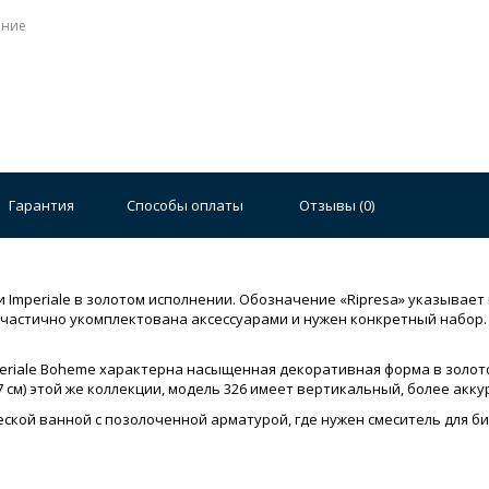
ение
Гарантия
Способы оплаты
Отзывы (
0
)
ии Imperiale в золотом исполнении. Обозначение «Ripresa» указывае
е частично укомплектована аксессуарами и нужен конкретный набор.
periale Boheme характерна насыщенная декоративная форма в золот
17 см) этой же коллекции, модель 326 имеет вертикальный, более акку
ской ванной с позолоченной арматурой, где нужен смеситель для би