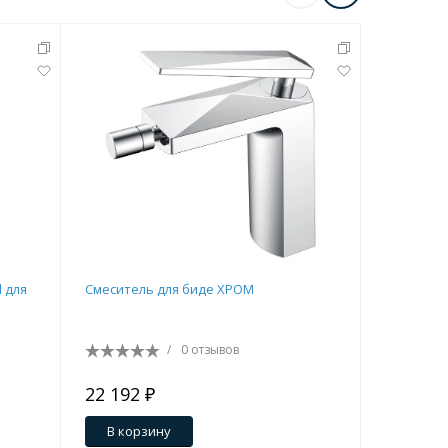
d для
Смеситель для биде ХРОМ
Смесител
/
0 отзывов
22 192 ₽
15 075 
В корзину
В кор