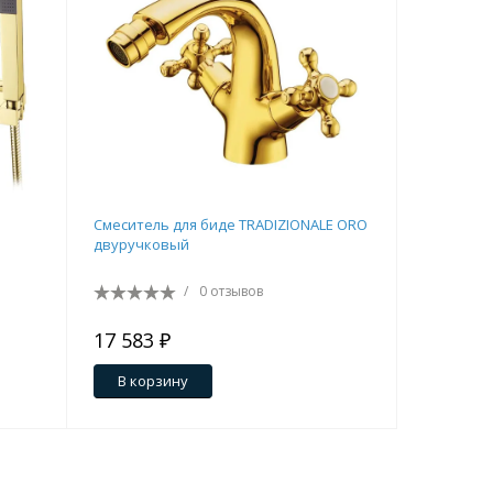
Смеситель для биде TRADIZIONALE ORO
Смесител
двуручковый
GOLD
/
0 отзывов
17 583 ₽
96 036 
В корзину
В кор