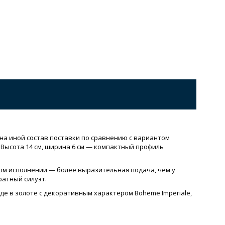
т на иной состав поставки по сравнению с вариантом
 Высота 14 см, ширина 6 см — компактный профиль
ом исполнении — более выразительная подача, чем у
ратный силуэт.
де в золоте с декоративным характером Boheme Imperiale,