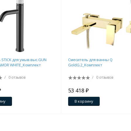
 STICK для умыв.выс.GUN
Смеситель для ванны Q
AMOR WHITE_Комплект
GoldG.2_Комплект
/
0 отзывов
/
0 отзывов
₽
53 418 ₽
ину
В корзину