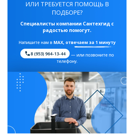
ИЛИ ТРЕБУЕТСЯ ПОМОЩЬ В
ПОДБОРЕ?
Специалисты компании Сантехгид с
радостью помогут.
Напишите нам в
MAX
, отвечаем за 1 минуту
8 (953) 964-13-44
— или позвоните по
телефону.