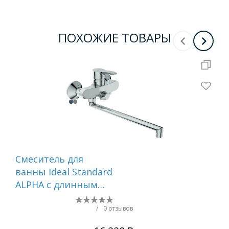
ПОХОЖИЕ ТОВАРЫ
Смеситель для
См
ванны Ideal Standard
ва
ALPHA с длинным
GA
изливом,
Однорукоятковый,
/
0 отзывов
настенный, хром ()