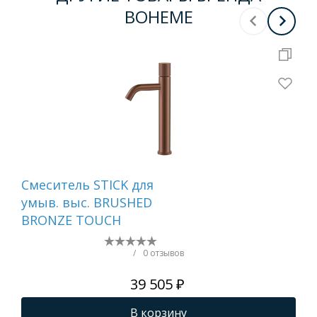
BOHEME
Смеситель STICK для
Сме
умыв. выс. BRUSHED
ум
BRONZE TOUCH
MR
WH
/
0 отзывов
39 505 ₽
В корзину