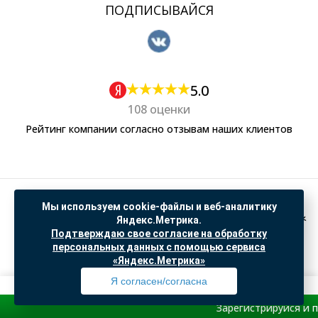
ПОДПИСЫВАЙСЯ
5.0
108 оценки
Рейтинг компании согласно отзывам наших клиентов
Политика обработки персональных данных
Мы используем cookie-файлы и веб-аналитику
Согласие на обработку данных Яндекс Метрика
Яндекс.Метрика.
Подтверждаю свое согласие на обработку
"© ООО “САНТЕХГИД”, 2026. Все права защищены. Предложение не является публичной
персональных данных с помощью сервиса
офертой, цены и информация на сайте ознакомительные
«Яндекс.Метрика»
Доработка и продвижение в
SO.USE
Я согласен/согласна
Зарегистрируйся и получи
пр
Профиль
Товары
Поиск
Избранное
Корзина