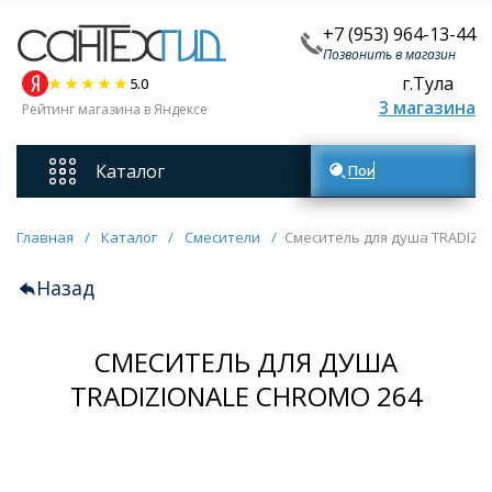
+7 (953) 964-13-44
Позвонить в магазин
г.Тула
5.0
3 магазина
Рейтинг магазина в Яндексе
Каталог
Поиск товаров
Смесители
Главная
/
Каталог
/
Смесители
/
Смеситель для душа TRADIZI
Назад
Унитазы
СМЕСИТЕЛЬ ДЛЯ ДУША
Мебель для ванных комнат
TRADIZIONALE CHROMO 264
Ванны
Кухонные мойки