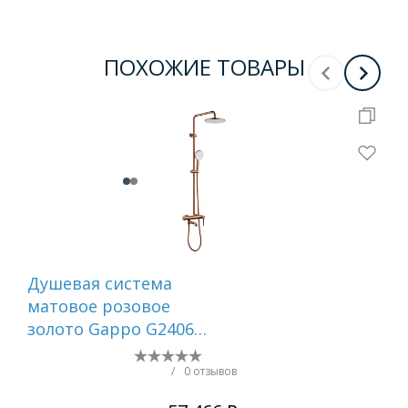
ПОХОЖИЕ ТОВАРЫ
Душевая система
Ду
матовое розовое
тр
золото Gappo G2406-
и и
43
мат
IDD
/
0 отзывов