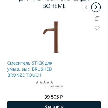
BOHEME
Смеситель STICK для
Сме
умыв. выс. BRUSHED
ум
BRONZE TOUCH
MR
WH
/
0 отзывов
39 505 ₽
В корзину