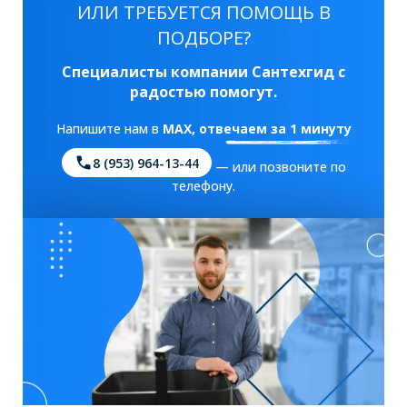
ИЛИ ТРЕБУЕТСЯ ПОМОЩЬ В
ПОДБОРЕ?
Специалисты компании Сантехгид с
радостью помогут.
Напишите нам в
MAX
, отвечаем за 1 минуту
8 (953) 964-13-44
— или позвоните по
телефону.