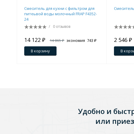
Душевые уголки и огражд
Смеситель для кухни c фильтром для
Смеситель
3 категории
питеьвой воды молочный FRAP F4352-
24
/
0 отзывов
Двери и перегородки
Душевые огражден
14 122 ₽
2 546 ₽
14 865 ₽
экономия
743 ₽
В корзину
В корз
Трапы для душевых
3 категории
Квадратные
Комплектующие
Лине
Удобно и быст
или приез