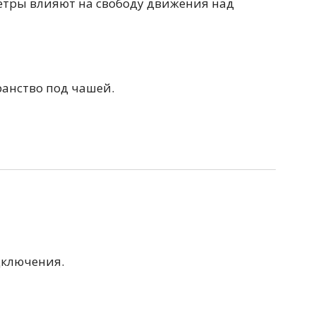
етры влияют на свободу движения над
100 см
Перейти в раздел
ранство под чашей.
альные
Подвесные
60 см
65 см
70 см
80 см
дключения.
Перейти в раздел