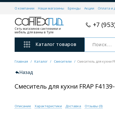
О компании
Наши магазины
Бренды
Акции
Оплата и 
+7 (953
Сеть магазинов сантехники и
мебель для ванны в Туле
Каталог
товаров
Главная
/
Каталог
/
Смесители
/
Смеситель для кухни FR
Смесители
11 категорий
Назад
Смеситель для кухни FRAP F4139-
Для ванны с душем
Для раковины
С гигиеническим душем
На борт ванной
Описание
Характеристики
Доставка
Отзывы (
0
)