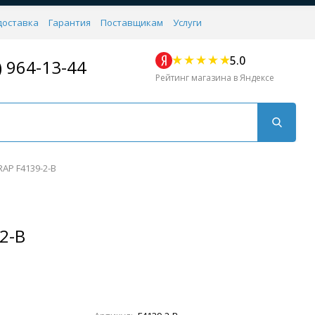
доставка
Гарантия
Поставщикам
Услуги
5.0
) 964-13-44
Рейтинг магазина в Яндексе
AP F4139-2-B
2-B
Для кухни
Для душа
Для биде
Душевые стой
Напольные
Комплектующие