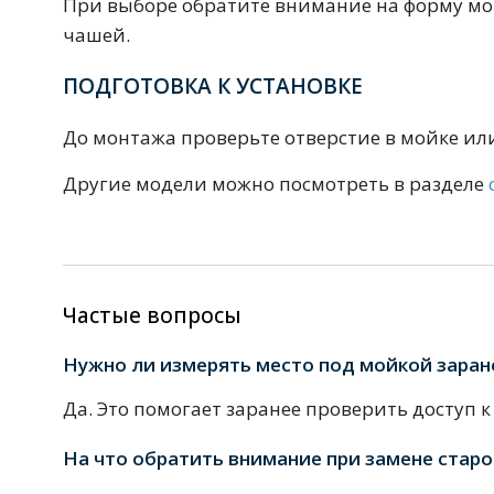
При выборе обратите внимание на форму мо
Смесители для моек
40 см
45 см
чашей.
ПОДГОТОВКА К УСТАНОВКЕ
Раковины
23 категории
До монтажа проверьте отверстие в мойке или
Другие модели можно посмотреть в разделе
Мебельные раковины
Квадратные
На стиральную машину
С пьедесталом
90 см
100 см
120 см
130 см
Частые вопросы
Нужно ли измерять место под мойкой заран
Душевые кабины
Да. Это помогает заранее проверить доступ 
1 категория
На что обратить внимание при замене старо