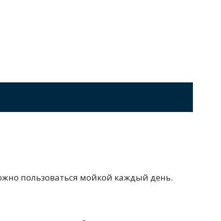
Перейти в раздел
стоящие
Приставные
Угловые
0 см
Ванны 180 см
Ванны 190 см
Перейти в раздел
можно пользоваться мойкой каждый день.
Черные
Комплектующие