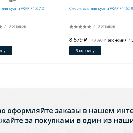
ения
 для кухни FRAP F4027-2
Смеситель для кухни FRAP F4462-9
/
0 отзывов
/
0 отзывов
ия
На борт ванной
8 579 ₽
10 093 ₽
экономия
1 
ину
В корзину
йные
ро оформляйте заказы в нашем инт
жайте за покупками в один из наши