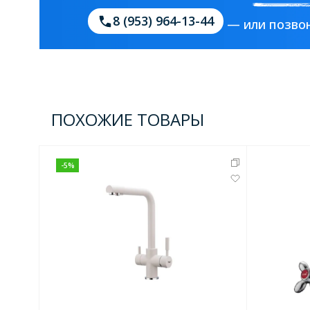
8 (953) 964-13-44
— или позвон
Зеркала
1 категория
Зеркала с подсветкой
ПОХОЖИЕ ТОВАРЫ
Душевые поддоны
-
5
%
7 категорий
Акриловые
Из литьевого мрамора
Комплектующие к поддонам