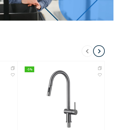
Перейти в раздел
-
5
%
-
5
%
Перейти в раздел
тика
Керамические