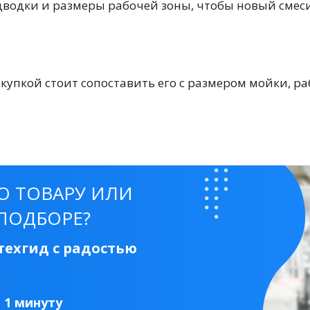
дводки и размеры рабочей зоны, чтобы новый смес
окупкой стоит сопоставить его с размером мойки, 
тующие
О ТОВАРУ ИЛИ
мнат
ПОДБОРЕ?
ехгид с радостью
Ершики
Полки
а 1 минуту