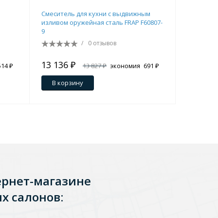
Смеситель для кухни с выдвижным
Смеситель
Перейти в раздел
изливом оружейная сталь FRAP F60807-
9
/
0 отзывов
13 136 ₽
7 035 ₽
514 ₽
13 827 ₽
экономия
691 ₽
В корзину
В кор
Перейти в раздел
ернет-магазине
х салонов: