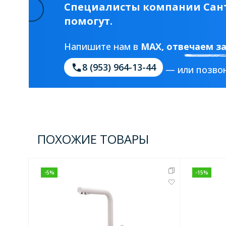
Специалисты компании Сант
помогут.
Напишите нам в
MAX
, отвечаем з
8 (953) 964-13-44
— или позвон
ПОХОЖИЕ ТОВАРЫ
-
5
%
-
15
%