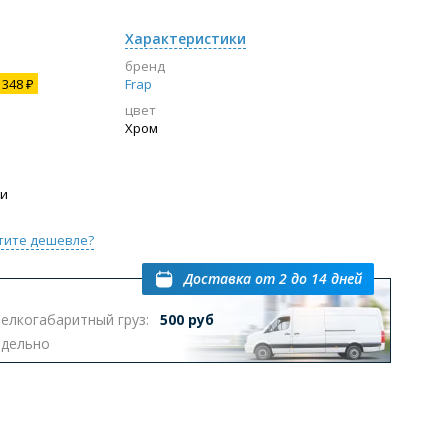
Характеристики
бренд
348 ₽
Frap
цвет
Хром
ии
тите дешевле?
Доставка
от 2 до 14 дней
елкогабаритный груз:
500 руб
тдельно