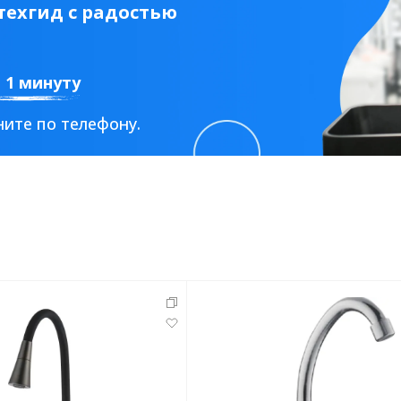
ехгид с радостью
а 1 минуту
ите по телефону.