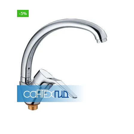
-
5
%