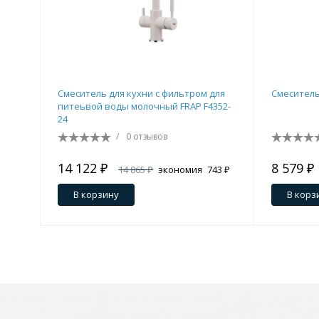
Смеситель для кухни c фильтром для
Смеситель
питеьвой воды молочный FRAP F4352-
24
/
0 отзывов
14 122 ₽
8 579 ₽
14 865 ₽
экономия
743 ₽
В корзину
В корз