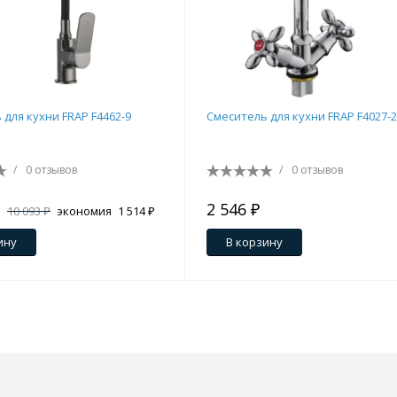
 для кухни FRAP F4462-9
Смеситель для кухни FRAP F4027-2
/
0 отзывов
/
0 отзывов
2 546 ₽
10 093 ₽
экономия
1 514 ₽
ину
В корзину