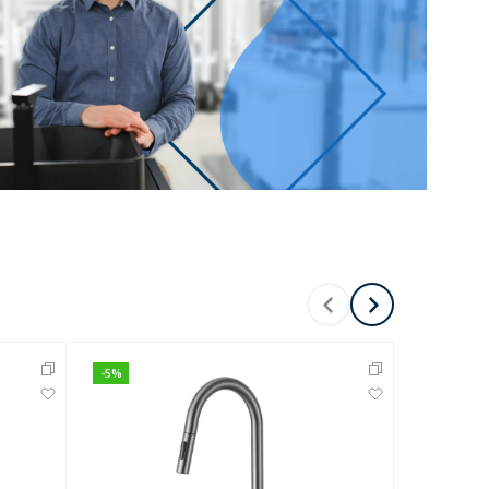
-
5
%
-
5
%