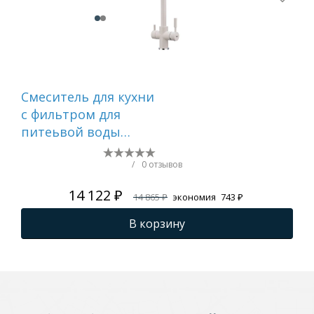
Смеситель для кухни
Сме
c фильтром для
FRA
питеьвой воды
молочный FRAP
F4352-24
/
0 отзывов
14 122 ₽
14 865 ₽
экономия
743 ₽
В корзину