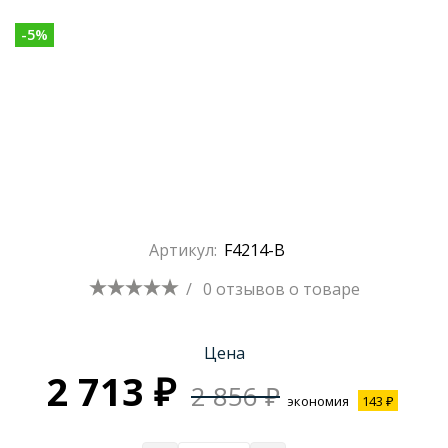
-
5
%
Артикул:
F4214-B
/
0 отзывов
о товаре
Цена
2 713 ₽
2 856 ₽
экономия
143 ₽