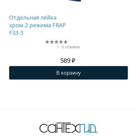
Отдельная лейка
Вту
хром 2 режима FRAP
F33-3
/
0 отзывов
589 ₽
В корзину