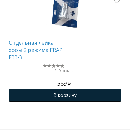
Отдельная лейка
Вту
хром 2 режима FRAP
F33-3
/
0 отзывов
589 ₽
В корзину