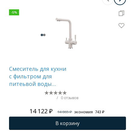
-
5
%
Смеситель для кухни
Сме
c фильтром для
FRA
питеьвой воды
молочный FRAP
F4352-24
/
0 отзывов
14 122 ₽
14 865 ₽
экономия
743 ₽
В корзину