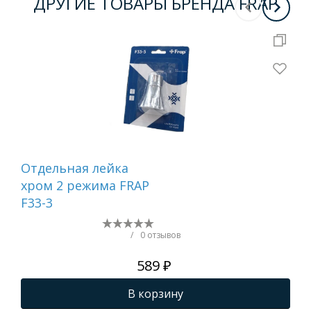
ДРУГИЕ ТОВАРЫ БРЕНДА FRAP
Отдельная лейка
Вту
хром 2 режима FRAP
F33-3
/
0 отзывов
589 ₽
В корзину