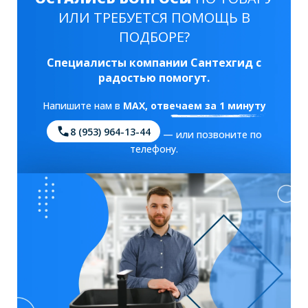
ИЛИ ТРЕБУЕТСЯ ПОМОЩЬ В
ПОДБОРЕ?
Специалисты компании Сантехгид с
радостью помогут.
Напишите нам в
MAX
, отвечаем за 1 минуту
8 (953) 964-13-44
— или позвоните по
телефону.