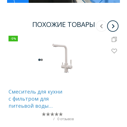
ПОХОЖИЕ ТОВАРЫ
-
5
%
Смеситель для кухни
Сме
c фильтром для
FRA
питеьвой воды
молочный FRAP
F4352-24
/
0 отзывов