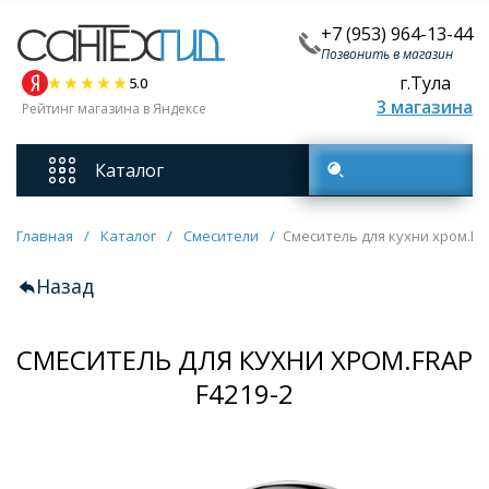
+7 (953) 964-13-44
Позвонить в магазин
г.Тула
5.0
3 магазина
Рейтинг магазина в Яндексе
Каталог
Поиск товаров
Смесители
Главная
/
Каталог
/
Смесители
/
Смеситель для кухни хром.FR
Назад
Унитазы
СМЕСИТЕЛЬ ДЛЯ КУХНИ ХРОМ.FRAP
Мебель для ванных комнат
F4219-2
Ванны
Кухонные мойки