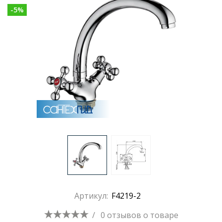
-
5
%
Раковины
Душевые кабины
Полотенцесушители
Аксессуары для ванных комнат
Зеркала
Душевые поддоны
Артикул:
F4219-2
Душевые уголки и ограждения
/
0 отзывов
о товаре