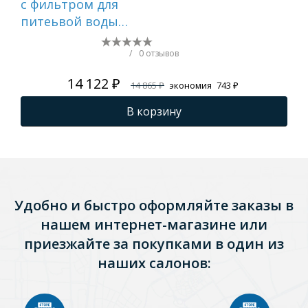
c фильтром для
FRA
питеьвой воды
молочный FRAP
F4352-24
/
0 отзывов
14 122 ₽
14 865 ₽
экономия
743 ₽
В корзину
Удобно и быстро оформляйте заказы в
нашем интернет-магазине или
приезжайте за покупками в один из
наших салонов: