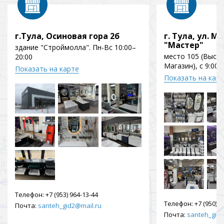
г.Тула, Осиновая гора 2б
г. Тула, ул. Мо
"Мастер"
здание "Строймолла". Пн-Вс 10:00–
место 105 (Выст
20:00
Магазин), с 9:00 
Показать на карте
Показать на кар
Телефон:
+7 (953) 964-13-44
Телефон:
+7 (950) 9
Почта:
santeh_gid2@mail.ru
Почта:
santeh_gid2