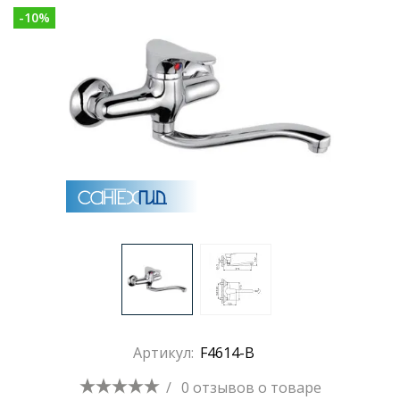
-
10
%
Раковины
Душевые кабины
Полотенцесушители
Аксессуары для ванных комнат
Зеркала
Душевые поддоны
Артикул:
F4614-B
Душевые уголки и ограждения
/
0 отзывов
о товаре