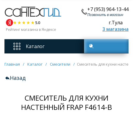
+7 (953) 964-13-44
Позвонить в магазин
г.Тула
5.0
3 магазина
Рейтинг магазина в Яндексе
Каталог
Поиск товаров
Смесители
Главная
/
Каталог
/
Смесители
/
Смеситель для кухни настенн
Назад
Унитазы
СМЕСИТЕЛЬ ДЛЯ КУХНИ
Мебель для ванных комнат
НАСТЕННЫЙ FRAP F4614-B
Ванны
Кухонные мойки