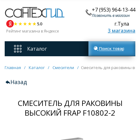
+7 (953) 964-13-44
Позвонить в магазин
г.Тула
5.0
3 магазина
Рейтинг магазина в Яндексе
Каталог
Поиск товаров
Смесители
Главная
/
Каталог
/
Смесители
/
Смеситель для раковины высо
Назад
Унитазы
СМЕСИТЕЛЬ ДЛЯ РАКОВИНЫ
Мебель для ванных комнат
ВЫСОКИЙ FRAP F10802-2
Ванны
Кухонные мойки