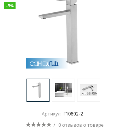
-
5
%
Раковины
Душевые кабины
Полотенцесушители
Аксессуары для ванных комнат
Зеркала
Душевые поддоны
Артикул:
F10802-2
Душевые уголки и ограждения
/
0 отзывов
о товаре