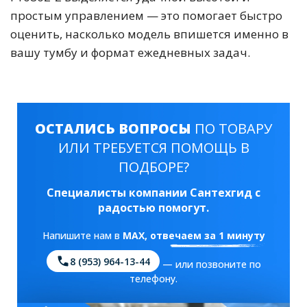
простым управлением — это помогает быстро
оценить, насколько модель впишется именно в
вашу тумбу и формат ежедневных задач.
ОСТАЛИСЬ ВОПРОСЫ
ПО ТОВАРУ
ИЛИ ТРЕБУЕТСЯ ПОМОЩЬ В
ПОДБОРЕ?
Специалисты компании Сантехгид с
радостью помогут.
Напишите нам в
MAX
, отвечаем за 1 минуту
8 (953) 964-13-44
— или позвоните по
телефону.