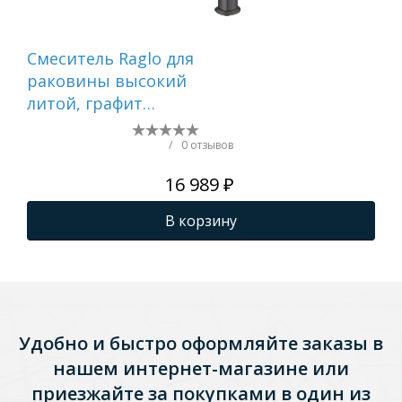
Смеситель Raglo для
См
раковины высокий
ра
литой, графит
чё
R07.15.09
/
0 отзывов
16 989 ₽
В корзину
Удобно и быстро оформляйте заказы в
нашем интернет-магазине или
приезжайте за покупками в один из