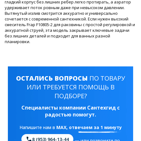
гладкий корпус без лишних ребер легко протирать, а аэратор
удерживает поток ровным даже при невысоком давлении.
Вытянутый излив смотрится аккуратно и универсально
сочетается с современной сантехникой. Если нужен высокий
смеситель Frap F10805-2 для раковины с простой регулировкой и
аккуратной струей, эта модель закрывает ключевые задачи
без лишних деталей и подходит для ванных разной
планировки.
ОСТАЛИСЬ ВОПРОСЫ
ПО ТОВАРУ
ИЛИ ТРЕБУЕТСЯ ПОМОЩЬ В
ПОДБОРЕ?
Специалисты компании Сантехгид с
радостью помогут.
Напишите нам в
MAX
, отвечаем за 1 минуту
8 (953) 964-13-44
— или позвоните по