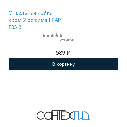
Отдельная лейка
Вту
хром 2 режима FRAP
F33-3
/
0 отзывов
589 ₽
В корзину