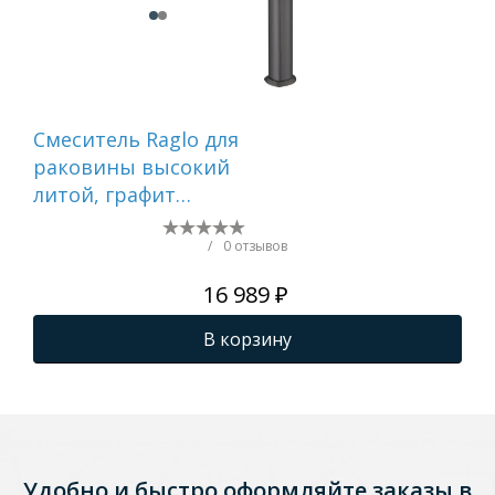
Смеситель Raglo для
См
раковины высокий
ра
литой, графит
чё
R07.15.09
/
0 отзывов
16 989 ₽
В корзину
Удобно и быстро оформляйте заказы в