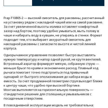
Frap F10805-2 — высокий смеситель для раковины, рассчитанный
на установку рядом с накладной чашей или на самой раковине.
За счет увеличенной высоты излива оставляет комфортный
зазор над бортом, поэтому удобно умываться, мыть голову в
чаше и набирать воду в кувшин, не упираясь в стенки. Формат
подходит тем, кто выбирает аккуратный смеситель для
накладной раковины с запасом по высоте и чистой линией
корпуса.
Однорычажное управление позволяет быстро выставлять
нужную температуру и напор одной рукой, не крутя вентилей.
Встроенный аэратор формирует мягкую, собранную струю —
меньше брызг по краям и экономичнее расход. Плавный ход
рычага помогает точно подстроиться под привычный
сценарий: от быстрого ополаскивания до набора воды в
емкость. За счет продуманной геометрии струя выходит ближе
к центру чаши, что удобно при высокой бортике.
Монтаж выполняется на горизонтальную поверхность —
стандартное решение для столешниц и умывальников с
посадочным отверстием.
В повседневной эксплуатации модель не требовательна: