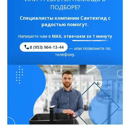
ПОДБОРЕ?
Специалисты компании Сантехгид с
радостью помогут.
Напишите нам в
MAX
, отвечаем за 1 минуту
8 (953) 964-13-44
— или позвоните по
телефону.