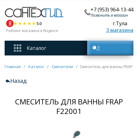
+7 (953) 964-13-44
Позвонить в магазин
г.Тула
5.0
3 магазина
Рейтинг магазина в Яндексе
Каталог
Поиск товаров
Смесители
Главная
/
Каталог
/
Смесители
/
Смеситель для ванны FRAP F2
Назад
Унитазы
СМЕСИТЕЛЬ ДЛЯ ВАННЫ FRAP
Мебель для ванных комнат
F22001
Ванны
Кухонные мойки