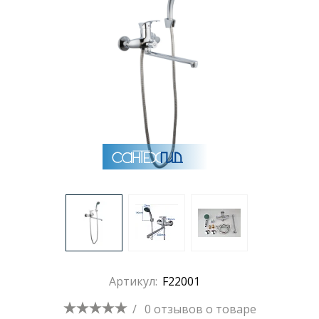
Раковины
Душевые кабины
Полотенцесушители
Аксессуары для ванных комнат
Зеркала
Душевые поддоны
Артикул:
F22001
Душевые уголки и ограждения
/
0 отзывов
о товаре