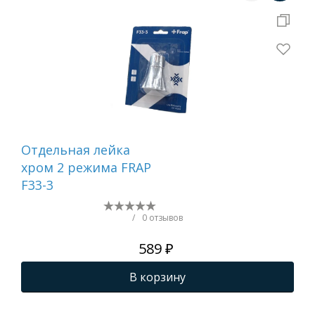
Отдельная лейка
Вту
хром 2 режима FRAP
F33-3
/
0 отзывов
589 ₽
В корзину