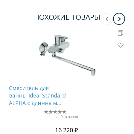
ПОХОЖИЕ ТОВАРЫ
Смеситель для
См
ванны Ideal Standard
ва
ALPHA с длинным
GA
изливом,
Однорукоятковый,
/
0 отзывов
настенный, хром ()
16 220 ₽
BD044AA