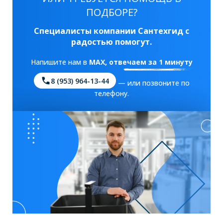
ПОДБОРЕ?
Специалисты компании Сантехгид с
радостью помогут.
Напишите нам в
MAX
, отвечаем за 1 минуту
8 (953) 964-13-44
— или позвоните по
телефону.