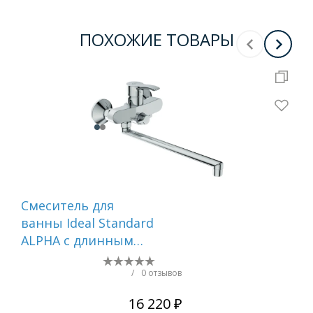
ПОХОЖИЕ ТОВАРЫ
Смеситель для
См
ванны Ideal Standard
ва
ALPHA с длинным
GA
изливом,
Однорукоятковый,
/
0 отзывов
настенный, хром ()
16 220 ₽
BD044AA