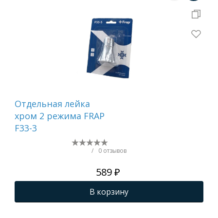
Отдельная лейка
Вту
хром 2 режима FRAP
F33-3
/
0 отзывов
589 ₽
В корзину