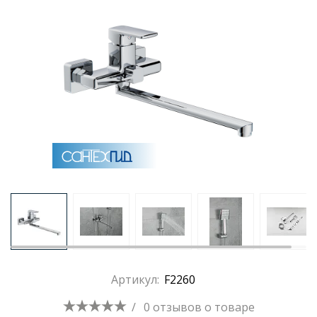
Раковины
Душевые кабины
Полотенцесушители
Аксессуары для ванных комнат
Зеркала
Душевые поддоны
Артикул:
F2260
Душевые уголки и ограждения
/
0 отзывов
о товаре