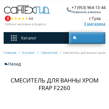
+7 (953) 964-13-44
Позвонить в магазин
г.Тула
5.0
3 магазина
Рейтинг магазина в Яндексе
Каталог
Поиск товаров
Смесители
Главная
/
Каталог
/
Смесители
/
Смеситель для ванны хром FR
Назад
Унитазы
СМЕСИТЕЛЬ ДЛЯ ВАННЫ ХРОМ
Мебель для ванных комнат
FRAP F2260
Ванны
Кухонные мойки