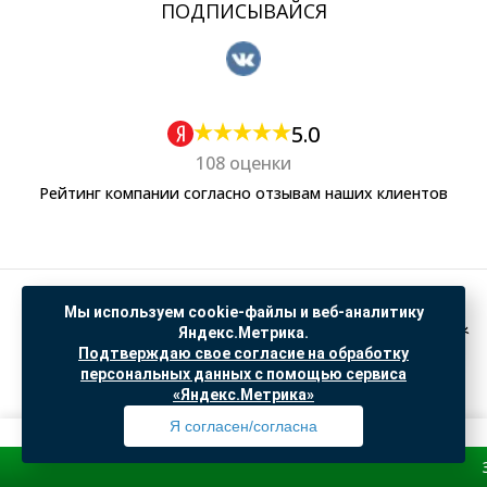
ПОДПИСЫВАЙСЯ
5.0
108 оценки
Рейтинг компании согласно отзывам наших клиентов
Политика обработки персональных данных
Мы используем cookie-файлы и веб-аналитику
Согласие на обработку данных Яндекс Метрика
Яндекс.Метрика.
Подтверждаю свое согласие на обработку
"© ООО “САНТЕХГИД”, 2026. Все права защищены. Предложение не является публичной
персональных данных с помощью сервиса
офертой, цены и информация на сайте ознакомительные
«Яндекс.Метрика»
Доработка и продвижение в
SO.USE
Я согласен/согласна
Зарегистр
Профиль
Товары
Поиск
Избранное
Корзина