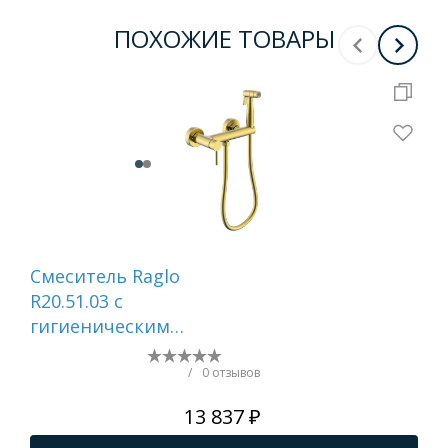
ПОХОЖИЕ ТОВАРЫ
Смеситель Raglo
Ду
R20.51.03 с
Ide
гигиеническим
CE
душем настенный ,
Те
сатин золотой
см
/
0 отзывов
шл
13 837 ₽
() 