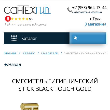
+7 (953) 964-13-44
Позвонить в магазин
г.Тула
5.0
3 магазина
Рейтинг магазина в Яндексе
Каталог
Поиск товаров
Смесители
Главная
/
Каталог
/
Смесители
/
Смеситель гигиенический ST
Назад
Унитазы
СМЕСИТЕЛЬ ГИГИЕНИЧЕСКИЙ
Мебель для ванных комнат
STICK BLACK TOUCH GOLD
Ванны
Кухонные мойки