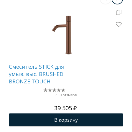
Смеситель STICK для
Сме
умыв. выс. BRUSHED
ум
BRONZE TOUCH
MR
WH
/
0 отзывов
39 505 ₽
В корзину