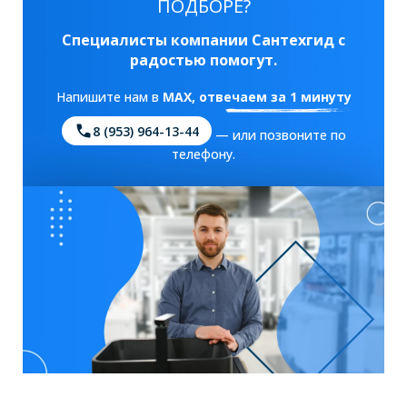
ПОДБОРЕ?
Специалисты компании Сантехгид с
радостью помогут.
Напишите нам в
MAX
, отвечаем за 1 минуту
8 (953) 964-13-44
— или позвоните по
телефону.