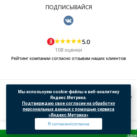
ПОДПИСЫВАЙСЯ
5.0
108 оценки
Рейтинг компании согласно отзывам наших клиентов
Политика обработки персональных данных
Мы используем cookie-файлы и веб-аналитику
Согласие на обработку данных Яндекс Метрика
Яндекс.Метрика.
Подтверждаю свое согласие на обработку
"© ООО “САНТЕХГИД”, 2026. Все права защищены. Предложение не является публичной
персональных данных с помощью сервиса
офертой, цены и информация на сайте ознакомительные
«Яндекс.Метрика»
Доработка и продвижение в
SO.USE
Я согласен/согласна
Зарегистриру
Профиль
Товары
Поиск
Избранное
Корзина