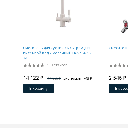
Смеситель для кухни c фильтром для
Смеситель
питеьвой воды молочный FRAP F4352-
24
/
0 отзывов
14 122 ₽
2 546 ₽
14 865 ₽
экономия
743 ₽
В корзину
В корз