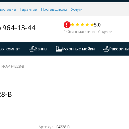
доставка
Гарантия
Поставщикам
Услуги
5.0
) 964-13-44
Рейтинг магазина в Яндексе
ых комнат
Ванны
Кухонные мойки
Раковины
 FRAP F4228-B
28-B
Артикул:
F4228-B