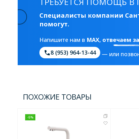
ТРЕБУЕТСЯ ПОМОЩЬ В 
Специалисты компании Сант
помогут.
Напишите нам в
MAX
, отвечаем з
8 (953) 964-13-44
— или позвон
ПОХОЖИЕ ТОВАРЫ
-
5
%