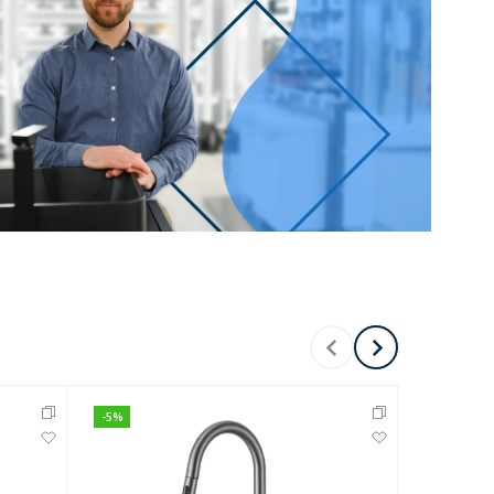
-
5
%
-
5
%