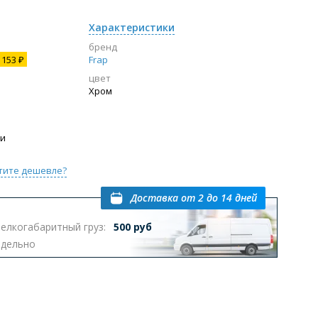
Характеристики
бренд
153 ₽
Frap
цвет
Хром
ии
тите дешевле?
Доставка
от 2 до 14 дней
елкогабаритный груз:
500 руб
тдельно