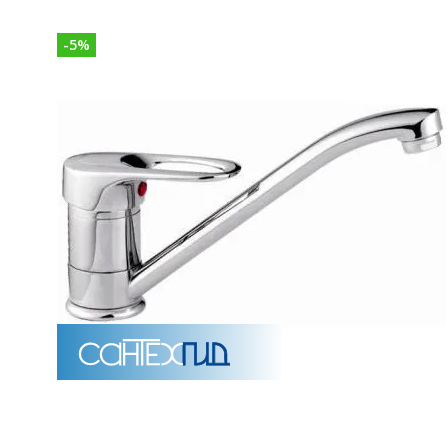
-
5
%