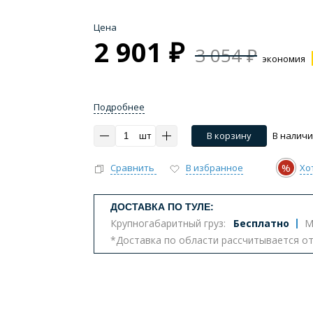
Цена
2 901 ₽
3 054 ₽
экономия
Подробнее
шт
В корзину
В налич
%
Сравнить
В избранное
Хо
ДОСТАВКА ПО ТУЛЕ:
Крупногабаритный груз:
Бесплатно
М
*Доставка по области рассчитывается о