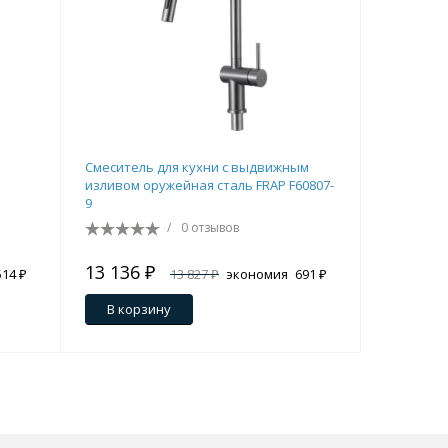
Смеситель для кухни с выдвижным
Смесител
изливом оружейная сталь FRAP F60807-
FRAP F445
9
/
0 отзывов
13 136 ₽
8 396 ₽
514 ₽
13 827 ₽
экономия
691 ₽
В корзину
В кор