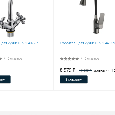
 для кухни FRAP F4027-2
Смеситель для кухни FRAP F4462-9
/
0 отзывов
/
0 отзывов
8 579 ₽
10 093 ₽
экономия
1 
ину
В корзину