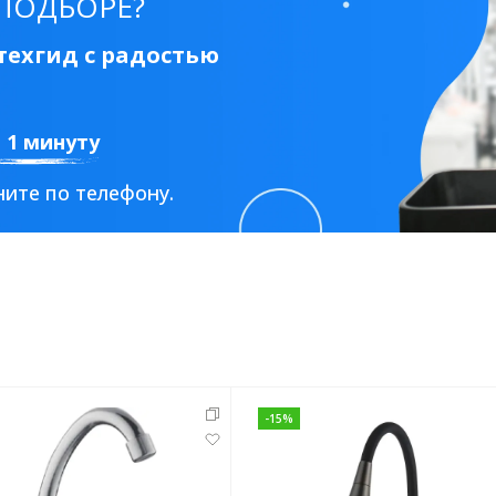
ПОДБОРЕ?
ехгид с радостью
а 1 минуту
ите по телефону.
-
15
%