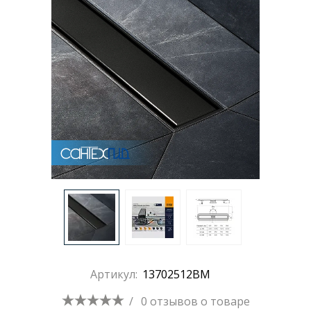
Раковины
Душевые кабины
Полотенцесушители
Аксессуары для ванных комнат
Зеркала
Душевые поддоны
Артикул:
13702512BM
Душевые уголки и ограждения
/
0 отзывов
о товаре