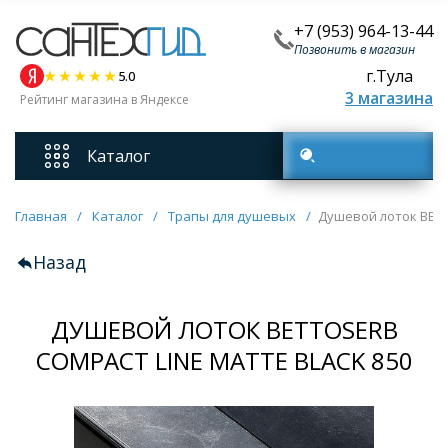
+7 (953) 964-13-44
Позвонить в магазин
г.Тула
5.0
3 магазина
Рейтинг магазина в Яндексе
Каталог
Поиск товаров
Смесители
Главная
/
Каталог
/
Трапы для душевых
/
Душевой лоток BETTO
Назад
Унитазы
ДУШЕВОЙ ЛОТОК BETTOSERB
Мебель для ванных комнат
COMPACT LINE MATTE BLACK 850
Ванны
Кухонные мойки