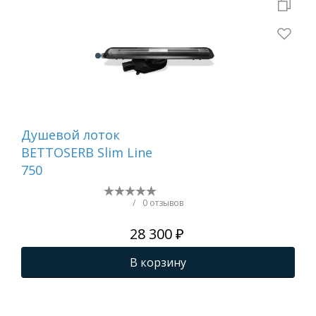
Душевой лоток
Ду
BETTOSERB Slim Line
BE
750
Lin
/
0 отзывов
28 300 ₽
В корзину