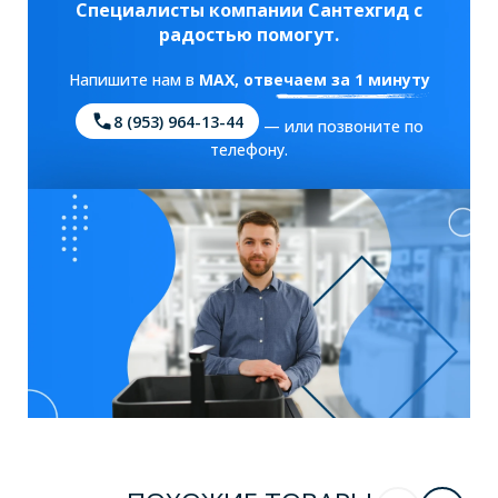
Специалисты компании Сантехгид с
радостью помогут.
Напишите нам в
MAX
, отвечаем за 1 минуту
8 (953) 964-13-44
— или позвоните по
телефону.