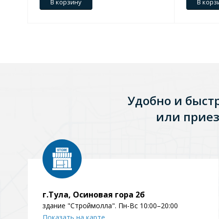
В корзину
В корз
Зеркала
1 категория
Зеркала с подсветкой
Удобно и быст
или приез
Душевые поддоны
7 категорий
Акриловые
Из литьевого мрамора
Комплектующие к поддонам
г.Тула, Осиновая гора 2б
здание "Строймолла". Пн-Вс 10:00–20:00
Показать на карте