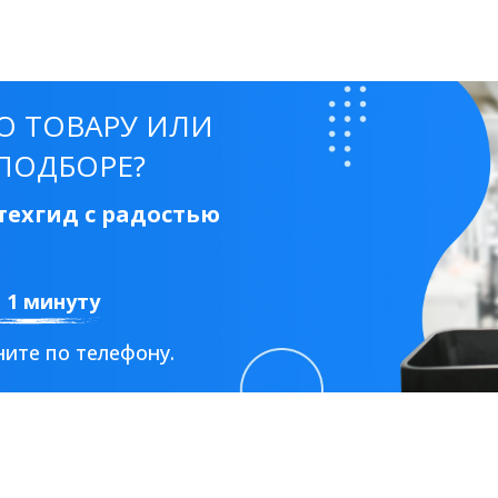
50 см
60 см
70 см
80 см
90 см
О ТОВАРУ ИЛИ
ПОДБОРЕ?
ехгид с радостью
Круглые
Накладные чаши
Прямоугольные
Ов
Угловые
40 см
45 см
50 см
55 см
а 1 минуту
Комплектующие
ите по телефону.