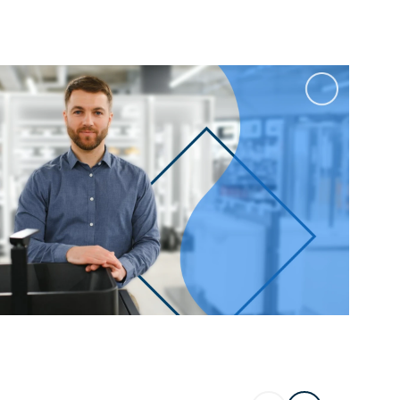
100 см
Перейти в раздел
альные
Подвесные
60 см
65 см
70 см
80 см
Перейти в раздел