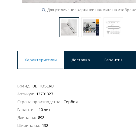
Для увеличения картинки нажмите на изображ
Ванны
19 категорий
Акриловые
Из литьевого мрамора
Ванны 120 см
Ванны 130 см
Ванны 
Характеристики
Доставка
Гарантия
Ванны 200 см
Экраны для ванн
Ком
Бренд:
BETTOSERB
Артикул:
13701327
Кухонные мойки
Страна производства:
Сербия
15 категорий
Гарантия:
10 лет
Длина см:
898
Из искусственного камня
Из нержавеюще
Ширина см:
132