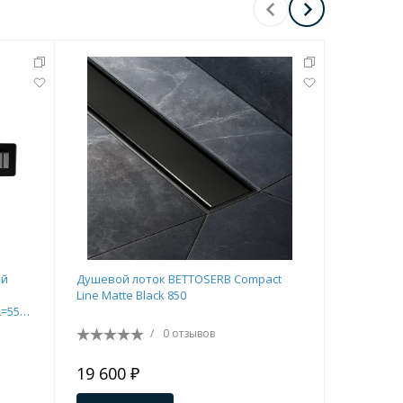
Перейти в раздел
ый
Душевой лоток BETTOSERB Compact
Душевой л
Перейти в раздел
Line Matte Black 850
750
L=550
/
0 отзывов
19 600 ₽
28 300 