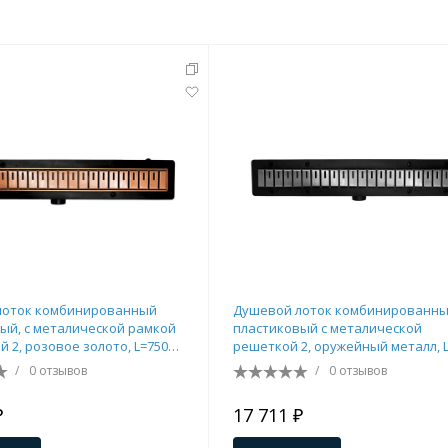
тующие
мнат
лоток комбинированный
Душевой лоток комбинированн
ый, с металической рамкой
пластиковый с металической
й 2, розовое золото, L=750
решеткой 2, оружейный металл, 
мм
/
0 отзывов
/
0 отзывов
Ершики
Полки
₽
17 711 ₽