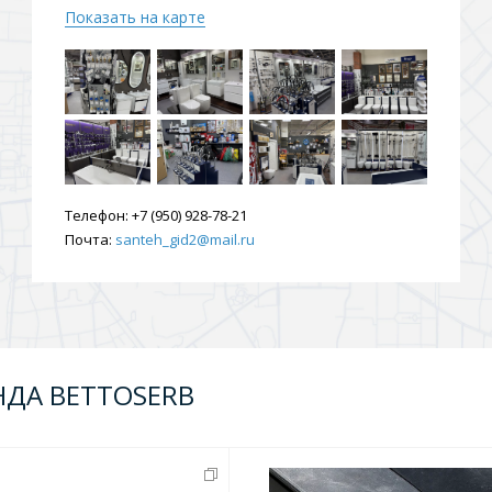
Показать на карте
ения
ия
На борт ванной
Телефон:
+7 (950) 928-78-21
Почта:
santeh_gid2@mail.ru
йные
НДА BETTOSERB