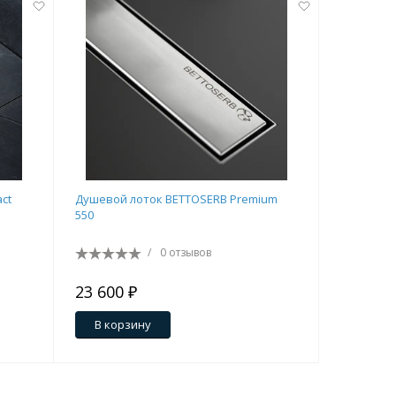
ct
Душевой лоток BETTOSERB Premium
Душевой 
550
Line Matte
/
0 отзывов
23 600 ₽
16 600 
В корзину
В кор