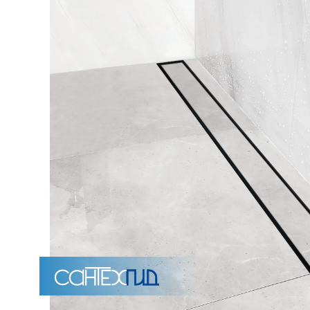
Унитазы
15 категорий
Напольные
Подвесные
Моноблоки
Приставные
Угловые с бачком
Уни
Комплектующие для инсталляций и кнопки смы
Мебель для ванных комна
7 категорий
Тумбы для ванной
Зеркало шкаф
П