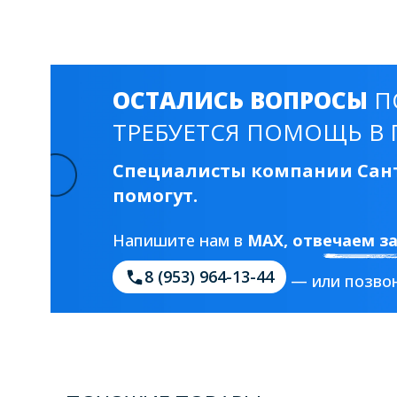
Смесители для моек
40 см
45 см
Раковины
ОСТАЛИСЬ ВОПРОСЫ
П
23 категории
ТРЕБУЕТСЯ ПОМОЩЬ В 
Специалисты компании Сант
Мебельные раковины
Квадратные
помогут.
На стиральную машину
С пьедесталом
Напишите нам в
MAX
, отвечаем з
90 см
100 см
120 см
130 см
8 (953) 964-13-44
— или позвон
Душевые кабины
1 категория