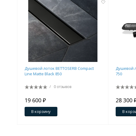
Душевой лоток BETTOSERB Compact
Душевой л
Line Matte Black 850
750
/
0 отзывов
19 600 ₽
28 300 
В корзину
В корз