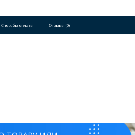
Способы оплаты
Отзывы (
0
)
Стальные
Чугунные
Ванны 100 см
Отдельно
140 см
Ванны 150 см
Ванны 160 см
Ванны 17
плектующие для ванн
й стали
Двойные
Сушилки и диспенсеры для моек