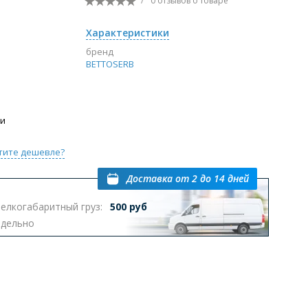
/
0 отзывов
о товаре
Перейти в раздел
Характеристики
бренд
BETTOSERB
ы с инсталляцией
Биде
Писсуары
выпуском
ии
тите дешевле?
Доставка
от 2 до 14 дней
елкогабаритный груз:
500 руб
Перейти в раздел
тдельно
омплектующие для мебели