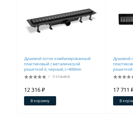
Комплектующие для кабин
Полотенцесушители
3 категории
Душевой лоток комбинированный
Душевой 
Водяные
Электрические
Комплек
пластиковый с металической
пластиков
решеткой 6, черный, L=400mm
решеткой 
мм
/
0 отзывов
12 316 ₽
17 711 
Аксессуары для ванных ко
4 категории
В корзину
В корз
Дозаторы
Карнизы и шторки для ванной