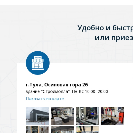
Зеркала
1 категория
Удобно и быст
или приез
Зеркала с подсветкой
Душевые поддоны
7 категорий
г.Тула, Осиновая гора 2б
здание "Строймолла". Пн-Вс 10:00–20:00
Показать на карте
Акриловые
Из литьевого мрамора
Комплектующие к поддонам