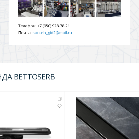
ения
Телефон:
+7 (950) 928-78-21
Почта:
santeh_gid2@mail.ru
ия
На борт ванной
НДА BETTOSERB
йные