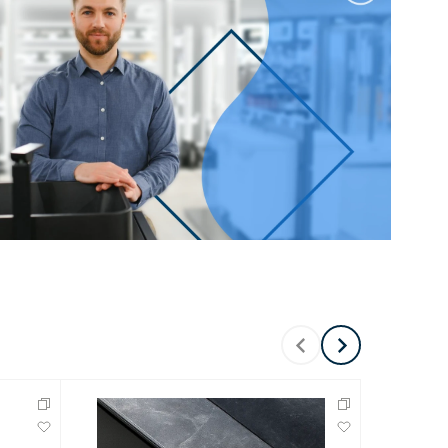
100 см
Перейти в раздел
альные
Подвесные
60 см
65 см
70 см
80 см
Перейти в раздел