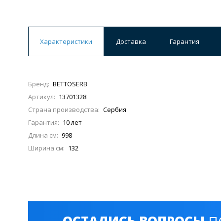
Ванны
19 категорий
Характеристики
Доставка
Гарантия
Акриловые
Из литьевого мрамора
Бренд:
BETTOSERB
Ванны 120 см
Ванны 130 см
Ванны 
Артикул:
13701328
Ванны 200 см
Экраны для ванн
Ком
Страна производства:
Сербия
Гарантия:
10 лет
Длина см:
998
Ширина см:
132
Кухонные мойки
15 категорий
Из искусственного камня
Из нержавеюще