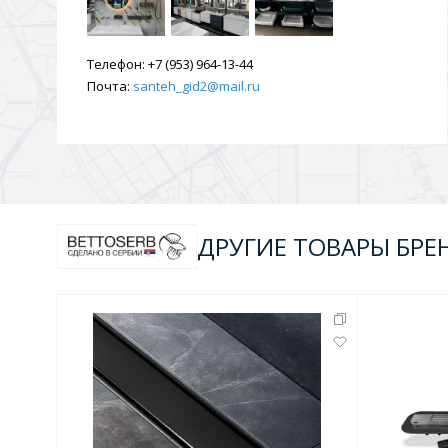
Душевые уголки и огражд
3 категории
Телефон:
+7 (953) 964-13-44
Почта:
santeh_gid2@mail.ru
Двери и перегородки
Душевые огражден
Трапы для душевых
3 категории
ДРУГИЕ ТОВАРЫ БРЕ
Квадратные
Комплектующие
Лине