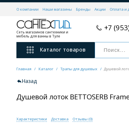
О компании
Наши магазины
Бренды
Акции
Оплата и 
+7 (953
Сеть магазинов сантехники и
мебель для ванны в Туле
Каталог
товаров
Главная
/
Каталог
/
Трапы для душевых
/
Душевой лото
Смесители
11 категорий
Назад
Душевой лоток BETTOSERB Framel
Для ванны с душем
Для раковины
С гигиеническим душем
На борт ванной
Характеристики
Доставка
Отзывы (
0
)