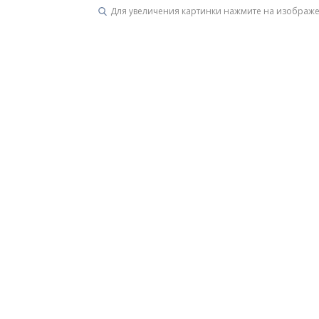
Для увеличения картинки нажмите на изображ
Унитазы
15 категорий
Напольные
Подвесные
Моноблоки
Приставные
Угловые с бачком
Уни
Комплектующие для инсталляций и кнопки смы
Мебель для ванных комна
7 категорий
Тумбы для ванной
Зеркало шкаф
П