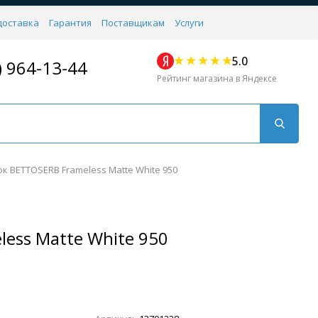
доставка
Гарантия
Поставщикам
Услуги
5.0
) 964-13-44
Рейтинг магазина в Яндексе
к BETTOSERB Frameless Matte White 950
ess Matte White 950
Для кухни
Для душа
Для биде
Душевые стой
Напольные
Комплектующие