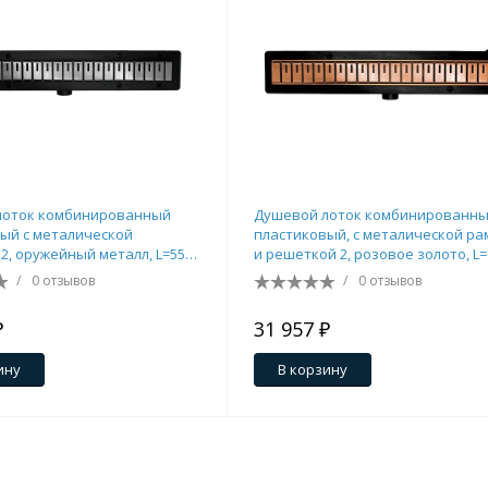
лоток комбинированный
Душевой лоток комбинированн
тующие
ый с металической
пластиковый, с металической ра
2, оружейный металл, L=550
и решеткой 2, розовое золото, L=
mm
/
0 отзывов
/
0 отзывов
₽
31 957 ₽
мнат
ину
В корзину
Ершики
Полки