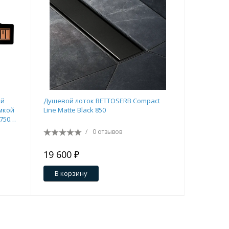
Перейти в раздел
ый
Душевой лоток BETTOSERB Compact
Душевой л
мкой
Line Matte Black 850
750
750
/
0 отзывов
19 600 ₽
28 300 
Перейти в раздел
В корзину
В кор