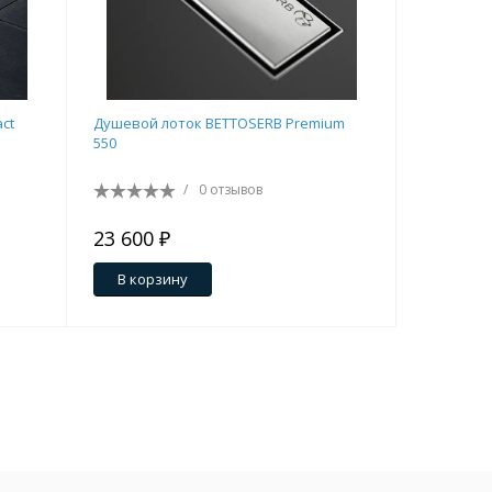
ct
Душевой лоток BETTOSERB Premium
Душевой 
550
Line Matte
/
0 отзывов
23 600 ₽
17 600 
В корзину
В кор