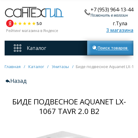
+7 (953) 964-13-44
Позвонить в магазин
г.Тула
5.0
3 магазина
Рейтинг магазина в Яндексе
Каталог
Поиск товаров
Смесители
Главная
/
Каталог
/
Унитазы
/
Биде подвесное Aquanet LX-1067
Назад
Унитазы
БИДЕ ПОДВЕСНОЕ AQUANET LX-
Мебель для ванных комнат
1067 TAVR 2.0 B2
Ванны
Кухонные мойки