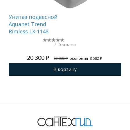
Унитаз подвесной
Ун
Aquanet Trend
Aqu
Rimless LX-1148
190
/
0 отзывов
20 300 ₽
23 882 ₽
экономия
3 582 ₽
В корзину