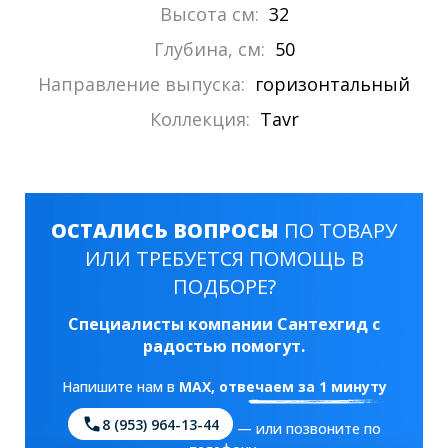
Высота см:
32
Глубина, см:
50
Направление выпуска:
горизонтальный
Коллекция:
Tavr
ОСТАЛИСЬ ВОПРОСЫ
ПО ТОВАРУ
ИЛИ ТРЕБУЕТСЯ ПОМОЩЬ В
ПОДБОРЕ?
Специалисты компании Сантехгид с
радостью помогут.
Напишите нам в
MAX
, отвечаем за 1 минуту
8 (953) 964-13-44
— или позвоните по