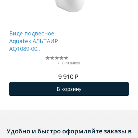
Биде подвесное
Би
Aquatek АЛЬТАИР
AQ
AQ1089-00
AQ
525*400*340, цвет
510
белый, крепеж
бе
/
0 отзывов
9 910 ₽
В корзину
Удобно и быстро оформляйте заказы в