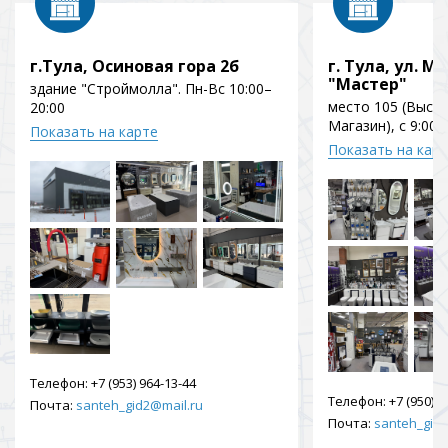
г.Тула, Осиновая гора 2б
г. Тула, ул. Мо
"Мастер"
здание "Строймолла". Пн-Вс 10:00–
место 105 (Выст
20:00
Магазин), с 9:00 
Показать на карте
Показать на кар
Телефон:
+7 (953) 964-13-44
Телефон:
+7 (950) 9
Почта:
santeh_gid2@mail.ru
Почта:
santeh_gid2