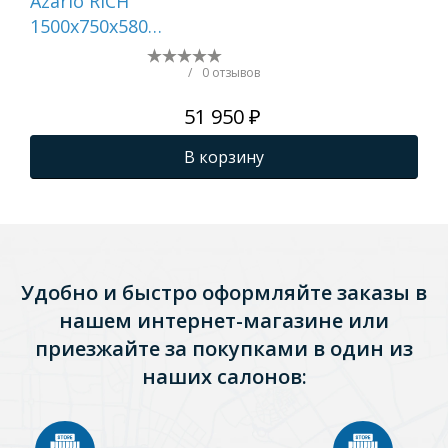
Azario RICH
Aqu
1500x750x580
ас
отдельностоящая, в
Пр
комплекте с сифоном
ка
/
0 отзывов
и металлической
бе
51 950 ₽
рамой, цвет белый
(AZ-6605-15075)
В корзину
Удобно и быстро оформляйте заказы в
нашем интернет-магазине или
приезжайте за покупками в один из
наших салонов: