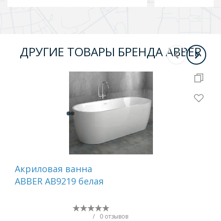
ДРУГИЕ ТОВАРЫ БРЕНДА ABBER
Бесплатная 
Акриловая ванна
Ва
ABBER AB9219 белая
ис
кам
AM
бе
/
0 отзывов