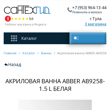
+7 (953) 964-13-44
Позвонить в магазин
г.Тула
5.0
3 магазина
Рейтинг магазина в Яндексе
Каталог
Поиск товаров
Смесители
Главная
/
Каталог
/
Ванны
/
Акриловая ванна ABBER AB9258-1.
Назад
Унитазы
АКРИЛОВАЯ ВАННА ABBER AB9258-
Мебель для ванных комнат
1.5 L БЕЛАЯ
Ванны
Кухонные мойки