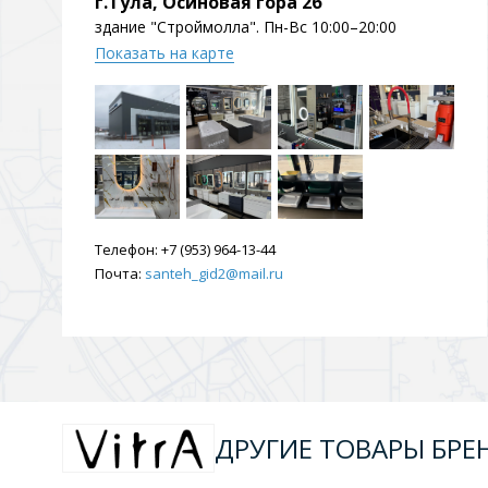
г.Тула, Осиновая гора 2б
Душевые уголки и огражд
здание "Строймолла". Пн-Вс 10:00–20:00
3 категории
Показать на карте
Двери и перегородки
Душевые огражден
Трапы для душевых
Телефон:
+7 (953) 964-13-44
3 категории
Почта:
santeh_gid2@mail.ru
Квадратные
Комплектующие
Лине
ДРУГИЕ ТОВАРЫ БРЕН