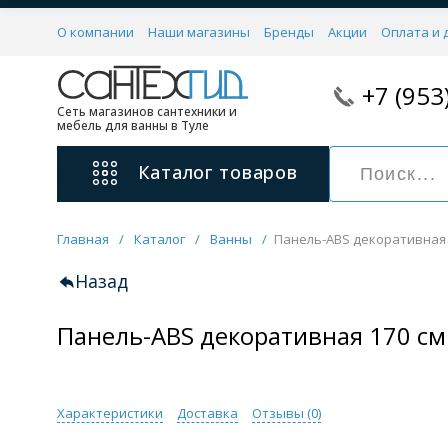
О компании
Наши магазины
Бренды
Акции
Оплата и 
+7 (953
Сеть магазинов сантехники и
мебель для ванны в Туле
Каталог
товаров
Главная
/
Каталог
/
Ванны
/
Панель-ABS декоративная 1
Смесители
11 категорий
Назад
Панель-ABS декоративная 170 см
Для ванны с душем
Для раковины
С гигиеническим душем
На борт ванной
Характеристики
Доставка
Отзывы (
0
)