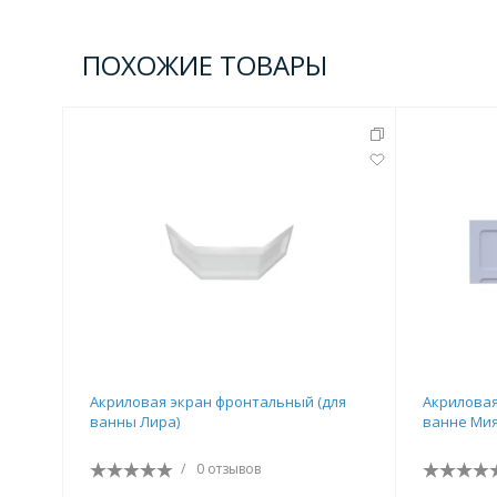
Комплектующие для кабин
ПОХОЖИЕ ТОВАРЫ
Полотенцесушители
3 категории
Водяные
Электрические
Комплек
Аксессуары для ванных ко
4 категории
Акриловая экран фронтальный (для
Акриловая
ванны Лира)
ванне Мия
Дозаторы
Карнизы и шторки для ванной
/
0 отзывов