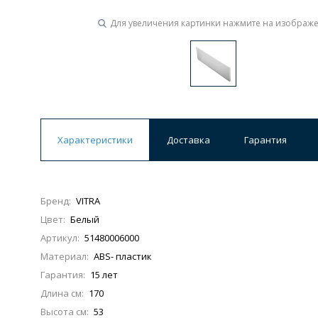
Для увеличения картинки нажмите на изображ
Ванны
19 категорий
Акриловые
Из литьевого мрамора
Ванны 120 см
Ванны 130 см
Ванны 
Характеристики
Доставка
Гарантия
Ванны 200 см
Экраны для ванн
Ком
Бренд:
VITRA
Цвет:
Белый
Кухонные мойки
Артикул:
51480006000
15 категорий
Материал:
ABS- пластик
Гарантия:
15 лет
Из искусственного камня
Из нержавеюще
Длина см:
170
Высота см:
53