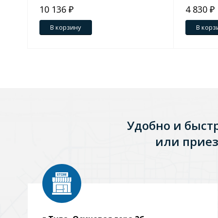
10 136 ₽
4 830 ₽
Зеркала
В корзину
В корз
1 категория
Зеркала с подсветкой
Душевые поддоны
Удобно и быст
7 категорий
или приез
Акриловые
Из литьевого мрамора
Комплектующие к поддонам