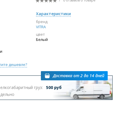
/
0 отзывов
о товаре
Перейти в раздел
Характеристики
бренд
VITRA
цвет
ы с инсталляцией
Биде
Писсуары
Белый
выпуском
ии
тите дешевле?
Доставка
от 2 до 14 дней
елкогабаритный груз:
500 руб
Перейти в раздел
тдельно
омплектующие для мебели