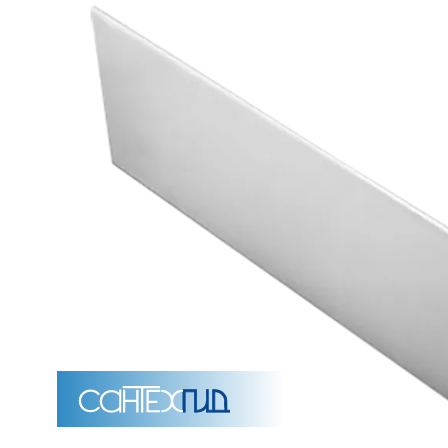
Унитазы
15 категорий
Напольные
Подвесные
Моноблоки
Приставные
Угловые с бачком
Уни
Комплектующие для инсталляций и кнопки смы
Мебель для ванных комна
7 категорий
Тумбы для ванной
Зеркало шкаф
П