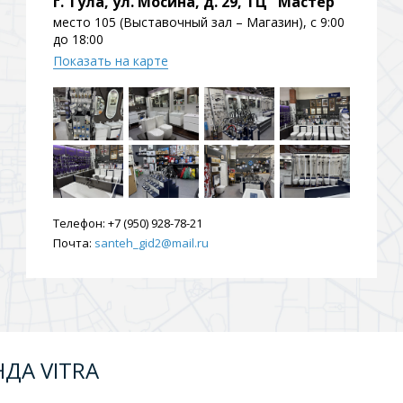
г. Тула, ул. Мосина, д. 29, ТЦ "Мастер"
ения
место 105 (Выставочный зал – Магазин), с 9:00
до 18:00
Показать на карте
ия
На борт ванной
Телефон:
+7 (950) 928-78-21
Почта:
santeh_gid2@mail.ru
йные
ДА VITRA