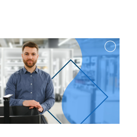
100 см
Перейти в раздел
альные
Подвесные
60 см
65 см
70 см
80 см
Перейти в раздел