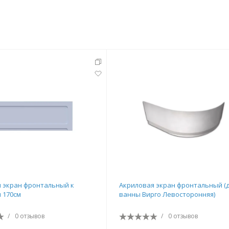
тующие
мнат
 экран фронтальный к
Акриловая экран фронтальный (
 170см
ванны Вирго Левосторонняя)
Ершики
Полки
/
0 отзывов
/
0 отзывов