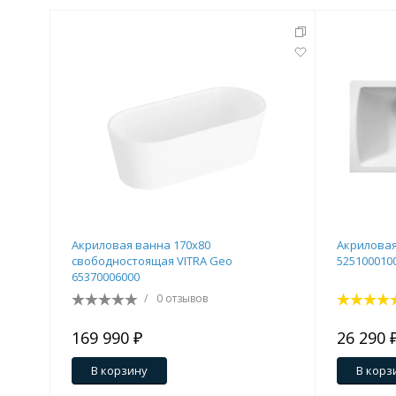
Акриловая ванна 170x80
Акриловая
свободностоящая VITRA Geo
525100010
65370006000
/
0 отзывов
169 990 ₽
26 290 
В корзину
В корз