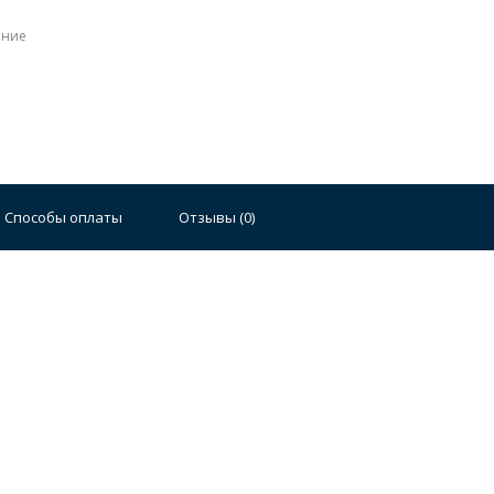
ение
Стальные
Чугунные
Ванны 100 см
Отдельно
140 см
Ванны 150 см
Ванны 160 см
Ванны 17
Способы оплаты
Отзывы (
0
)
плектующие для ванн
й стали
Двойные
Сушилки и диспенсеры для моек