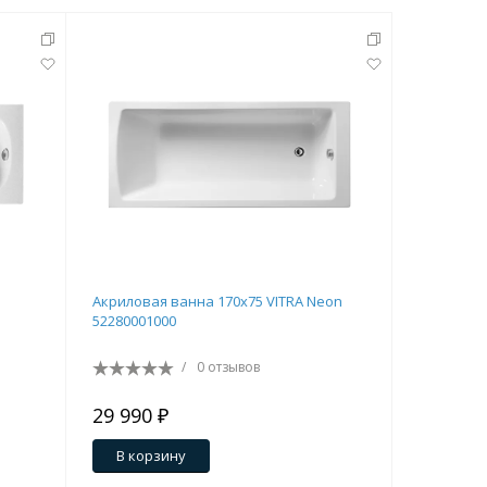
Акриловая ванна 170x75 VITRA Neon
Акрилова
52280001000
свободно
653800060
/
0 отзывов
29 990 ₽
189 990
В корзину
В кор