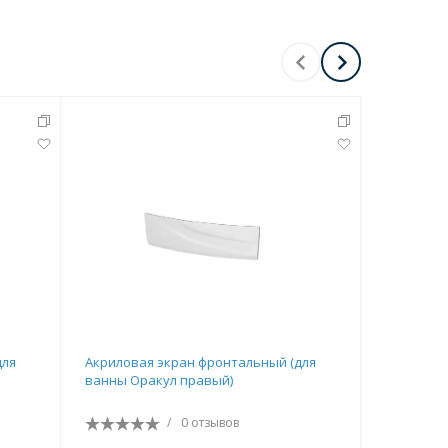
Перейти в раздел
Перейти в раздел
для
Акриловая экран фронтальный (для
Акрилова
ванны Оракул правый)
ванны Ме
/
0 отзывов