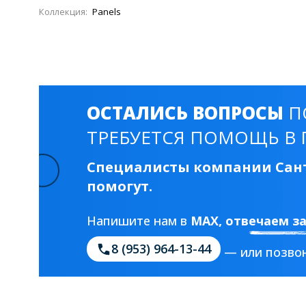
Смесители для моек
40 см
45 см
Коллекция:
Panels
Раковины
23 категории
ОСТАЛИСЬ ВОПРОСЫ
П
ТРЕБУЕТСЯ ПОМОЩЬ В 
Мебельные раковины
Квадратные
На стиральную машину
С пьедесталом
Специалисты компании Сант
помогут.
90 см
100 см
120 см
130 см
Напишите нам в
MAX
, отвечаем з
8 (953) 964-13-44
Душевые кабины
— или позвон
1 категория