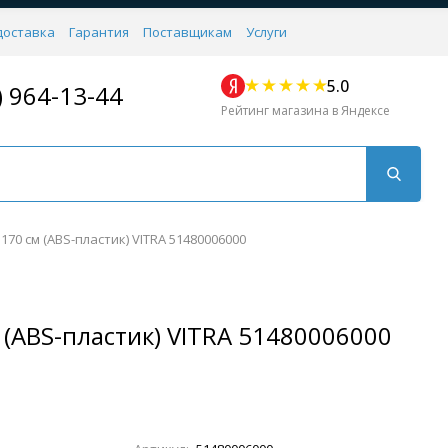
доставка
Гарантия
Поставщикам
Услуги
5.0
) 964-13-44
Рейтинг магазина в Яндексе
70 см (ABS-пластик) VITRA 51480006000
 (ABS-пластик) VITRA 51480006000
Для кухни
Для душа
Для биде
Душевые стой
Напольные
Комплектующие