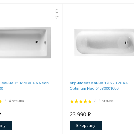
 ванна 150x70 VITRA Neon
Акриловая ванна 170x70 VITRA
00
Optimum Neo 64530001000
/
4 отзыва
/
3 отзыва
₽
23 990 ₽
ину
В корзину