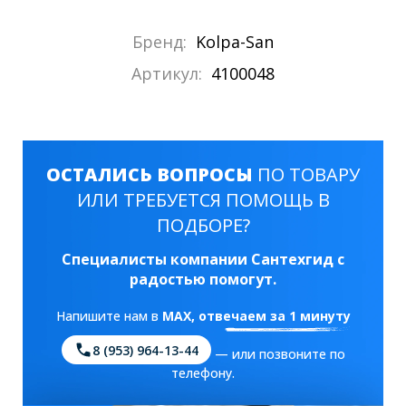
Бренд:
Kolpa-San
Артикул:
4100048
ОСТАЛИСЬ ВОПРОСЫ
ПО ТОВАРУ
ИЛИ ТРЕБУЕТСЯ ПОМОЩЬ В
ПОДБОРЕ?
Специалисты компании Сантехгид с
радостью помогут.
Напишите нам в
MAX
, отвечаем за 1 минуту
8 (953) 964-13-44
— или позвоните по
телефону.