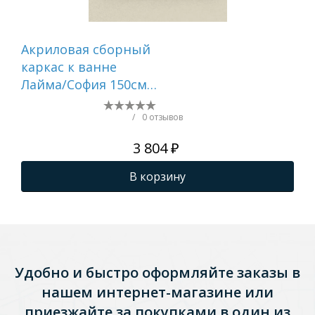
Акриловая сборный
Ак
каркас к ванне
кар
Лайма/София 150см
(ш
(шпильки
/
0 отзывов
3 804 ₽
В корзину
Удобно и быстро оформляйте заказы в
нашем интернет-магазине или
приезжайте за покупками в один из