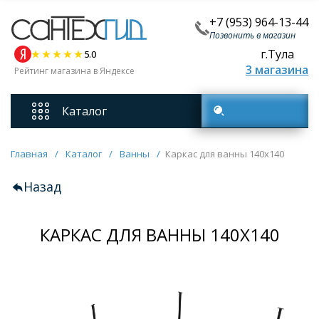
+7 (953) 964-13-44
Позвонить в магазин
г.Тула
5.0
3 магазина
Рейтинг магазина в Яндексе
Каталог
Поиск товаров
Смесители
Главная
/
Каталог
/
Ванны
/
Каркас для ванны 140х140
Назад
Унитазы
КАРКАС ДЛЯ ВАННЫ 140Х140
Мебель для ванных комнат
Ванны
Кухонные мойки