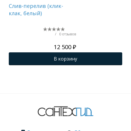
Cлив-перелив (клик-
Бок
клак, белый)
ва
AD
/
0 отзывов
12 500 ₽
В корзину