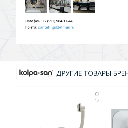
Душевые уголки и огражд
3 категории
Телефон:
+7 (953) 964-13-44
Почта:
santeh_gid2@mail.ru
Двери и перегородки
Душевые огражден
Трапы для душевых
3 категории
ДРУГИЕ ТОВАРЫ БРЕ
Квадратные
Комплектующие
Лине