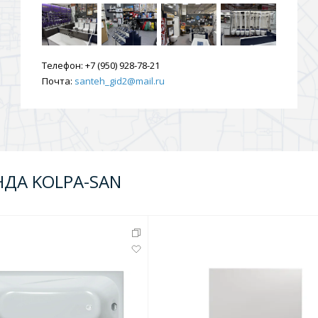
ения
Телефон:
+7 (950) 928-78-21
Почта:
santeh_gid2@mail.ru
ия
На борт ванной
НДА KOLPA-SAN
йные