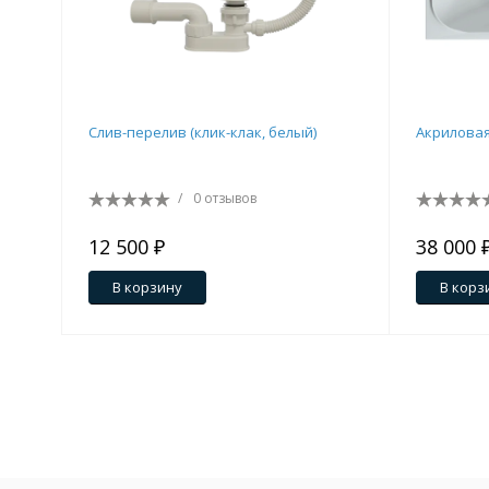
Cлив-перелив (клик-клак, белый)
Акриловая
/
0 отзывов
12 500 ₽
38 000 
В корзину
В корз