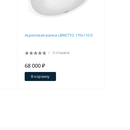
Акриловая ванна LIBRETTO 170x110 D
Боковая п
/
0 отзывов
68 000 ₽
9 000 ₽
В корзину
В кор