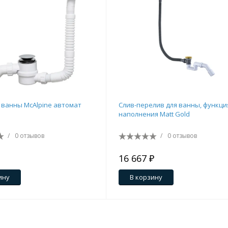
тующие
 ванны McAlpine автомат
Слив-перелив для ванны, функци
наполнения Matt Gold
/
0 отзывов
/
0 отзывов
мнат
16 667 ₽
ину
В корзину
Ершики
Полки