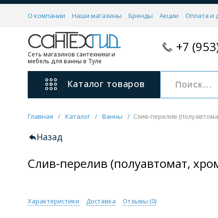
О компании
Наши магазины
Бренды
Акции
Оплата и 
+7 (953
Сеть магазинов сантехники и
мебель для ванны в Туле
Каталог
товаров
Главная
/
Каталог
/
Ванны
/
Слив-перелив (полуавтома
Смесители
11 категорий
Назад
Слив-перелив (полуавтомат, хро
Для ванны с душем
Для раковины
С гигиеническим душем
На борт ванной
Характеристики
Доставка
Отзывы (
0
)