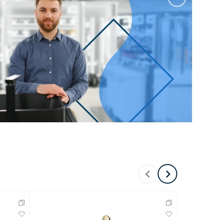
100 см
Перейти в раздел
альные
Подвесные
60 см
65 см
70 см
80 см
Перейти в раздел