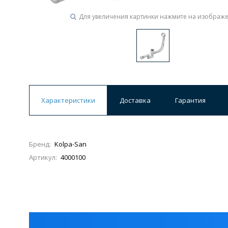
Для увеличения картинки нажмите на изображ
Ванны
19 категорий
Акриловые
Из литьевого мрамора
Ванны 120 см
Ванны 130 см
Ванны 
Характеристики
Доставка
Гарантия
Ванны 200 см
Экраны для ванн
Ком
Бренд:
Kolpa-San
Артикул:
4000100
Кухонные мойки
15 категорий
Из искусственного камня
Из нержавеюще