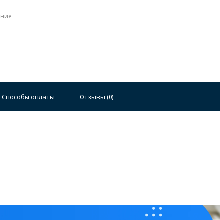
ение
Стальные
Чугунные
Ванны 100 см
Отдельно
140 см
Ванны 150 см
Ванны 160 см
Ванны 17
Способы оплаты
Отзывы (
0
)
плектующие для ванн
й стали
Двойные
Сушилки и диспенсеры для моек