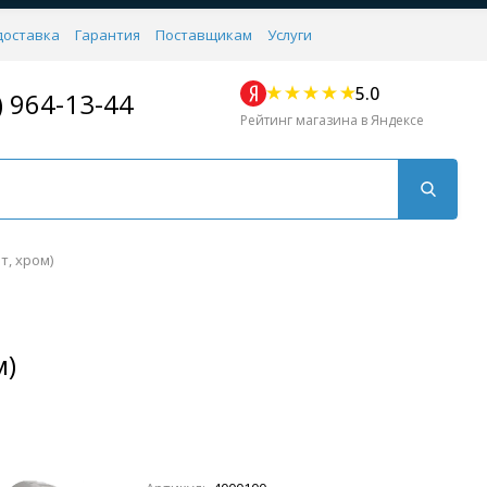
доставка
Гарантия
Поставщикам
Услуги
5.0
) 964-13-44
Рейтинг магазина в Яндексе
т, хром)
м)
Для кухни
Для душа
Для биде
Душевые стой
Напольные
Комплектующие