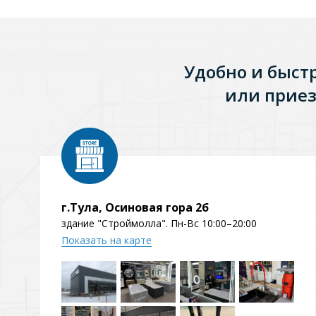
Зеркала
1 категория
Удобно и быст
или приез
Зеркала с подсветкой
Душевые поддоны
7 категорий
г.Тула, Осиновая гора 2б
здание "Строймолла". Пн-Вс 10:00–20:00
Акриловые
Из литьевого мрамора
Показать на карте
Комплектующие к поддонам