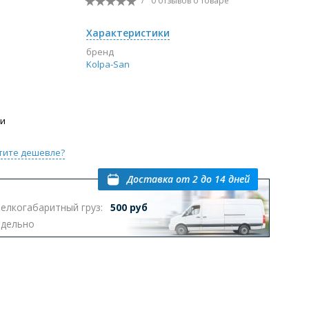
/
0 отзывов
о товаре
Перейти в раздел
Характеристики
бренд
Kolpa-San
ы с инсталляцией
Биде
Писсуары
выпуском
ии
тите дешевле?
Доставка
от 2 до 14 дней
елкогабаритный груз:
500 руб
Перейти в раздел
тдельно
омплектующие для мебели