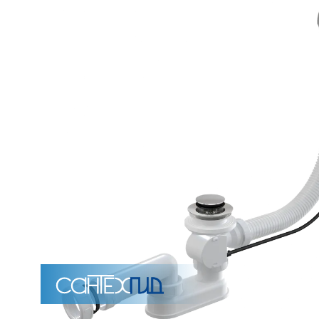
Унитазы
15 категорий
Напольные
Подвесные
Моноблоки
Приставные
Угловые с бачком
Уни
Комплектующие для инсталляций и кнопки смы
Мебель для ванных комна
7 категорий
Тумбы для ванной
Зеркало шкаф
П