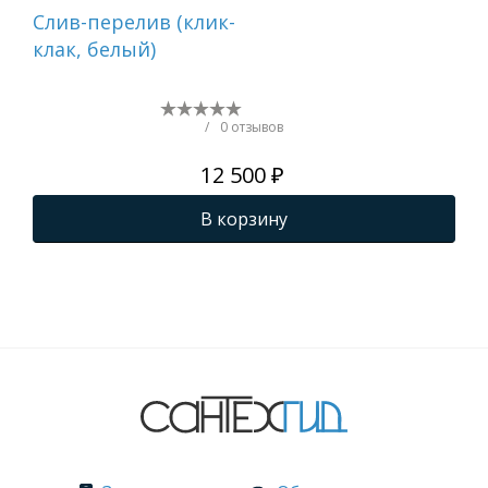
Cлив-перелив (клик-
Ак
клак, белый)
STR
/
0 отзывов
12 500 ₽
В корзину