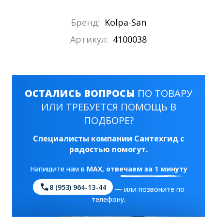
Бренд:
Kolpa-San
Артикул:
4100038
ОСТАЛИСЬ ВОПРОСЫ
ПО ТОВАРУ
ИЛИ ТРЕБУЕТСЯ ПОМОЩЬ В
ПОДБОРЕ?
Специалисты компании Сантехгид с
радостью помогут.
Напишите нам в
MAX
, отвечаем за 1 минуту
8 (953) 964-13-44
— или позвоните по
телефону.