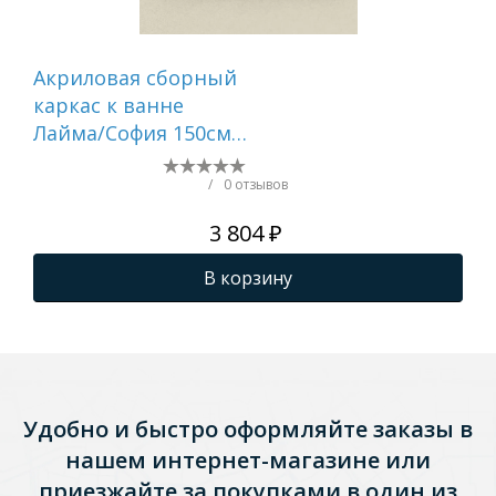
Акриловая сборный
Ак
каркас к ванне
кар
Лайма/София 150см
17
(шпильки
/
0 отзывов
3 804 ₽
В корзину
Удобно и быстро оформляйте заказы в
нашем интернет-магазине или
приезжайте за покупками в один из