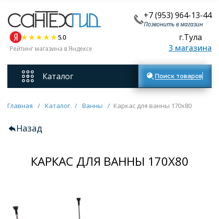
+7 (953) 964-13-44
Позвонить в магазин
г.Тула
5.0
3 магазина
Рейтинг магазина в Яндексе
Каталог
Поиск товаров
Смесители
Главная
/
Каталог
/
Ванны
/
Каркас для ванны 170x80
Назад
Унитазы
КАРКАС ДЛЯ ВАННЫ 170X80
Мебель для ванных комнат
Ванны
Кухонные мойки