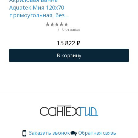
Aquatek Мия 120x70
Aqu
прямоугольная, без
пр
каркаса и экрана
спр
экр
/
0 отзывов
ги
15 822 ₽
В корзину
Заказать звонок
Обратная связь