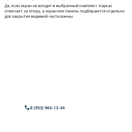
Да, если экран не входит в выбранный комплект. Каркас
отвечает за опору, а экран или панель подбираются отдельно
для закрытия видимой части ванны.
ОСТАЛИСЬ ВОПРОСЫ
ПО ТОВАРУ
ИЛИ ТРЕБУЕТСЯ ПОМОЩЬ В
ПОДБОРЕ?
Специалисты компании Сантехгид с
радостью помогут.
Напишите нам в
MAX
, отвечаем за 1 минуту
8 (953) 964-13-44
— или позвоните по
телефону.