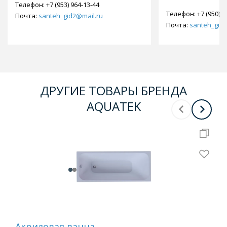
Телефон:
+7 (953) 964-13-44
Телефон:
+7 (950) 9
Почта:
santeh_gid2@mail.ru
Почта:
santeh_gid2
ДРУГИЕ ТОВАРЫ БРЕНДА
AQUATEK
Акриловая ванна
Ак