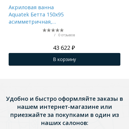
Акриловая ванна
Ак
Aquatek Бетта 150x95
Aq
асимметричная,
170
Правосторонняя, с
ас
каркасом и экраном,
Пр
/
0 отзывов
без гидромассажа
ка
43 622 ₽
бе
В корзину
Удобно и быстро оформляйте заказы в
нашем интернет-магазине или
приезжайте за покупками в один из
наших салонов: