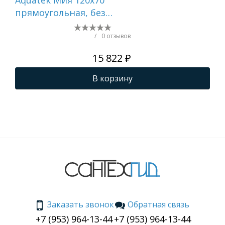
Aquatek Мия 120x70
Aqu
прямоугольная, без
пр
каркаса и экрана
спр
экр
/
0 отзывов
ги
15 822 ₽
В корзину
Заказать звонок
Обратная связь
+7 (953) 964-13-44
+7 (953) 964-13-44