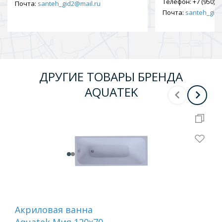
Телефон:
+7 (950) 9
Почта:
santeh_gid2@mail.ru
Почта:
santeh_gid2
ДРУГИЕ ТОВАРЫ БРЕНДА
AQUATEK
Акриловая ванна
Ак