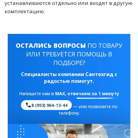
устанавливаются отдельно или входят в другую
комплектацию.
ОСТАЛИСЬ ВОПРОСЫ
ПО ТОВАРУ
ИЛИ ТРЕБУЕТСЯ ПОМОЩЬ В
ПОДБОРЕ?
Специалисты компании Сантехгид с
радостью помогут.
Напишите нам в
MAX
, отвечаем за 1 минуту
8 (953) 964-13-44
— или позвоните по
телефону.