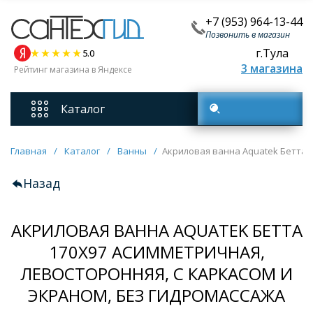
+7 (953) 964-13-44
Позвонить в магазин
г.Тула
5.0
3 магазина
Рейтинг магазина в Яндексе
Каталог
Поиск товаров
Смесители
Главная
/
Каталог
/
Ванны
/
Акриловая ванна Aquatek Бетта 1
Назад
Унитазы
АКРИЛОВАЯ ВАННА AQUATEK БЕТТА
Мебель для ванных комнат
170X97 АСИММЕТРИЧНАЯ,
ЛЕВОСТОРОННЯЯ, С КАРКАСОМ И
Ванны
ЭКРАНОМ, БЕЗ ГИДРОМАССАЖА
Кухонные мойки