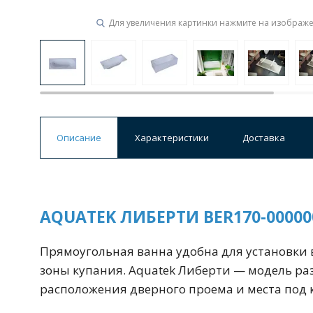
Для увеличения картинки нажмите на изображ
Ванны
19 категорий
Акриловые
Из литьевого мрамора
Ванны 120 см
Ванны 130 см
Ванны 
Описание
Характеристики
Доставка
Ванны 200 см
Экраны для ванн
Ком
AQUATEK ЛИБЕРТИ BER170-0000
Кухонные мойки
15 категорий
Прямоугольная ванна удобна для установки 
зоны купания. Aquatek Либерти — модель ра
расположения дверного проема и места под
Из искусственного камня
Из нержавеюще