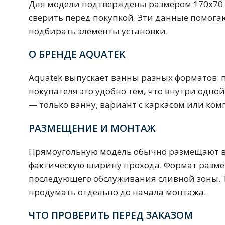
Смесители для моек
40 см
45 см
Для модели подтверждены размером 170х70 с
сверить перед покупкой. Эти данные помога
подбирать элементы установки.
Раковины
О БРЕНДЕ AQUATEK
23 категории
Aquatek выпускает ванны разных форматов: 
покупателя это удобно тем, что внутри одн
Мебельные раковины
Квадратные
— только ванну, вариант с каркасом или ком
На стиральную машину
С пьедесталом
РАЗМЕЩЕНИЕ И МОНТАЖ
90 см
100 см
120 см
130 см
Прямоугольную модель обычно размещают вд
фактическую ширину прохода. Формат размер
последующего обслуживания сливной зоны. Та
Душевые кабины
продумать отдельно до начала монтажа.
1 категория
ЧТО ПРОВЕРИТЬ ПЕРЕД ЗАКАЗОМ