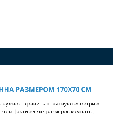
Перейти в раздел
стоящие
Приставные
Угловые
0 см
Ванны 180 см
Ванны 190 см
ННА РАЗМЕРОМ 170Х70 СМ
Перейти в раздел
де нужно сохранить понятную геометрию
четом фактических размеров комнаты,
Черные
Комплектующие