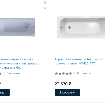
ения
ия
На борт ванной
 ванна Aquatek Альфа
Акриловая ванна Santek Ламма 1
моугольная, слив справа, с
прямоугольная 1WH501747
и экраном, без
сажа
йные
/
0 отзывов
/
0 отзывов
₽
22 670 ₽
ину
В корзину