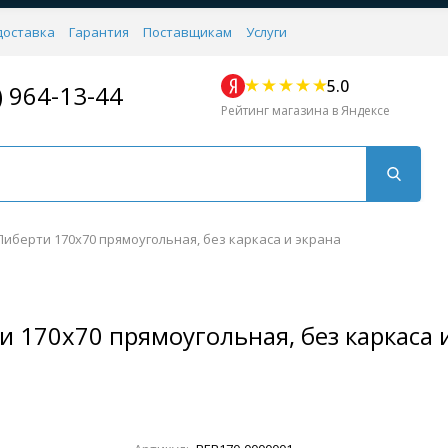
доставка
Гарантия
Поставщикам
Услуги
5.0
) 964-13-44
Рейтинг магазина в Яндексе
иберти 170x70 прямоугольная, без каркаса и экрана
 170x70 прямоугольная, без каркаса 
Для кухни
Для душа
Для биде
Душевые стой
Напольные
Комплектующие