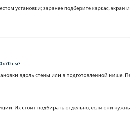
естом установки; заранее подберите каркас, экран и
тующие
0х70 см?
ановки вдоль стены или в подготовленной нише. П
мнат
зиции. Их стоит подбирать отдельно, если они нужн
Ершики
Полки