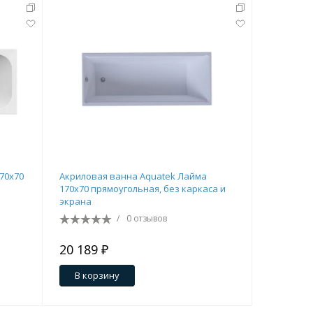
Перейти в раздел
Перейти в раздел
70х70
Акриловая ванна Aquatek Лайма
Акриловая
170x70 прямоугольная, без каркаса и
прямоуго
экрана
каркаса, 
гидромас
/
0 отзывов
20 189 ₽
22 815 
В корзину
В кор