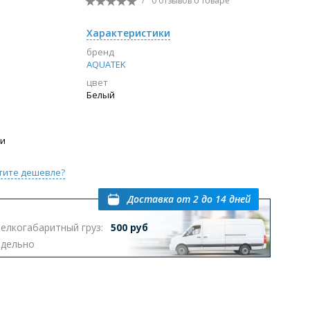
/
0 отзывов
о товаре
Перейти в раздел
Характеристики
бренд
AQUATEK
цвет
ы с инсталляцией
Биде
Писсуары
Белый
выпуском
ии
тите дешевле?
Доставка
от 2 до 14 дней
Перейти в раздел
елкогабаритный груз:
500 руб
тдельно
омплектующие для мебели