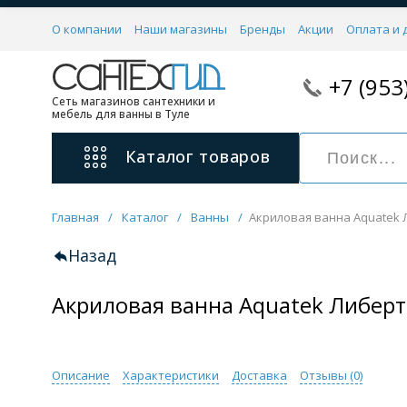
О компании
Наши магазины
Бренды
Акции
Оплата и 
+7 (953
Сеть магазинов сантехники и
мебель для ванны в Туле
Каталог
товаров
Главная
/
Каталог
/
Ванны
/
Акриловая ванна Aquatek Л
Смесители
11 категорий
Назад
Акриловая ванна Aquatek Либерти
Для ванны с душем
Для раковины
С гигиеническим душем
На борт ванной
Описание
Характеристики
Доставка
Отзывы (
0
)