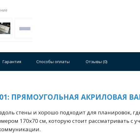
ение
Стальные
Чугунные
Ванны 100 см
Отдельно
140 см
Ванны 150 см
Ванны 160 см
Ванны 17
Гарантия
Способы оплаты
Отзывы (
0
)
плектующие для ванн
001: ПРЯМОУГОЛЬНАЯ АКРИЛОВАЯ ВА
вдоль стены и хорошо подходит для планировок, г
змером 170х70 см, которую стоит рассматривать с у
 коммуникации.
й стали
Двойные
Сушилки и диспенсеры для моек