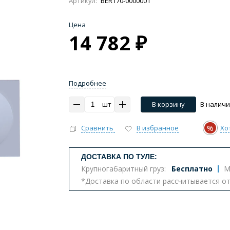
Артикул:
BER170-0000001
Цена
14 782 ₽
Импульсные, умные
Инсталляции
Комплект
Подробнее
тазы с биде
Бюджетные унитазы
С вертикальным 
шт
В корзину
В налич
ва
Комплектующие для унитазов
%
Сравнить
В избранное
Хо
т
ДОСТАВКА ПО ТУЛЕ:
Крупногабаритный груз:
Бесплатно
М
*Доставка по области рассчитывается о
еналы
Комоды
Шкафы
Столешницы
К