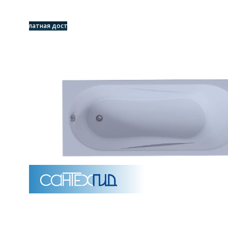
Унитазы
Бесплатная доставка
15 категорий
Напольные
Подвесные
Моноблоки
Приставные
Угловые с бачком
Уни
Комплектующие для инсталляций и кнопки смы
Мебель для ванных комна
7 категорий
Тумбы для ванной
Зеркало шкаф
П