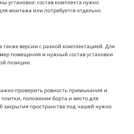
100 см
ны установки; состав комплекта нужно
 для монтажа или потребуется отдельно
Перейти в раздел
 также версии с разной комплектацией. Для
азмер помещения и нужный состав установки
альные
Подвесные
ной позиции.
60 см
65 см
70 см
80 см
 важно проверить ровность примыкания и
плитки, положение борта и место для
соб закрытия пространства под чашей нужно
Перейти в раздел