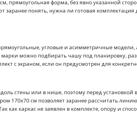
50 см
60 см
70 см
80 см
90 см
м, прямоугольная форма, без явно указанной сторо
ют заранее понять, нужна ли готовая комплектация
прямоугольные, угловые и асимметричные модели, а
ой марки можно подбирать чашу под планировку, р
Круглые
Накладные чаши
Прямоугольные
Ов
плект с экраном, если он предусмотрен для конкрет
Угловые
40 см
45 см
50 см
55 см
Комплектующие
оль стены или в нише, поэтому перед установкой
ом 170х70 см позволяет заранее рассчитать линию 
к как каркас не заявлен в комплекте, опору и спо