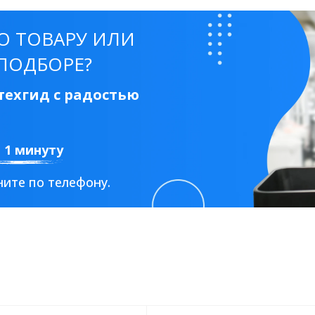
О ТОВАРУ ИЛИ
ПОДБОРЕ?
ехгид с радостью
а 1 минуту
ите по телефону.
Стальные
Из искусственного камня
Из стеклоплас