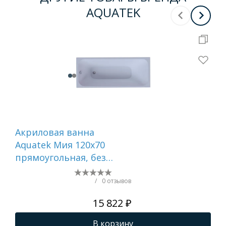
AQUATEK
Акриловая ванна
Ак
Aquatek Мия 120x70
Aqu
прямоугольная, без
пр
каркаса и экрана
спр
экр
/
0 отзывов
ги
15 822 ₽
В корзину