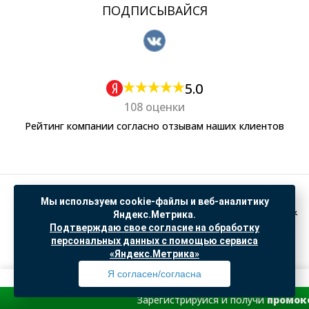
ПОДПИСЫВАЙСЯ
5.0
108 оценки
Рейтинг компании согласно отзывам наших клиентов
Политика обработки персональных данных
Мы используем cookie-файлы и веб-аналитику
Согласие на обработку данных Яндекс Метрика
Яндекс.Метрика.
Подтверждаю свое согласие на обработку
"© ООО “САНТЕХГИД”, 2026. Все права защищены. Предложение не является публичной
персональных данных с помощью сервиса
офертой, цены и информация на сайте ознакомительные
«Яндекс.Метрика»
Доработка и продвижение в
SO.USE
Я согласен/согласна
Зарегистрируйся и получи
промокод со скид
Профиль
Товары
Поиск
Избранное
Корзина