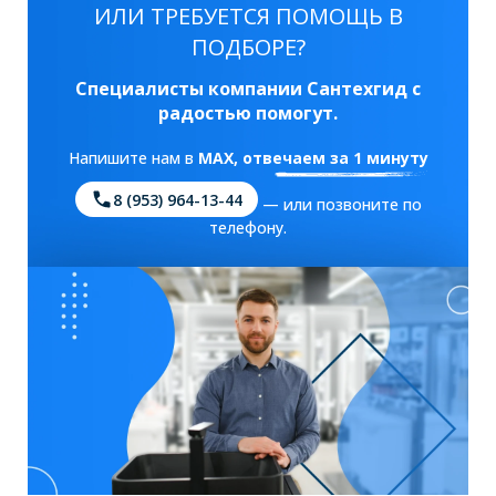
ИЛИ ТРЕБУЕТСЯ ПОМОЩЬ В
ПОДБОРЕ?
Специалисты компании Сантехгид с
радостью помогут.
Напишите нам в
MAX
, отвечаем за 1 минуту
8 (953) 964-13-44
— или позвоните по
телефону.