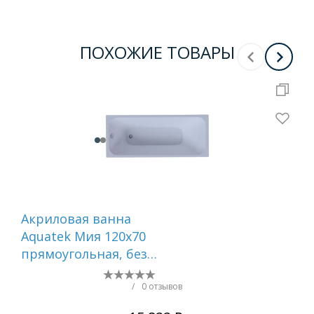
ПОХОЖИЕ ТОВАРЫ
Акриловая ванна
Ак
Aquatek Мия 120x70
Aqu
прямоугольная, без
пр
каркаса и экрана
спр
экр
/
0 отзывов
ги