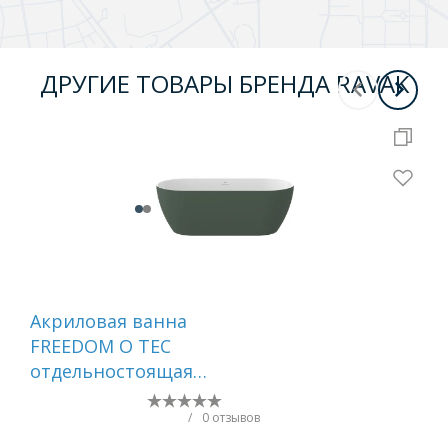
ДРУГИЕ ТОВАРЫ БРЕНДА RAVAK
-
10
Акриловая ванна
Ак
FREEDOM O TEC
DO
отдельностоящая
бе
1700 х 770 СЕРО-
ЗЕЛЕНАЯ (слив-
/
0 отзывов
перелив - БЕЛЫЙ)