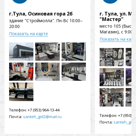
г.Тула, Осиновая гора 2б
г. Тула, ул. Мо
"Мастер"
здание "Строймолла". Пн-Вс 10:00–
место 105 (Выст
20:00
Магазин), с 9:00 
Показать на карте
Показать на кар
Телефон:
+7 (953) 964-13-44
Телефон:
+7 (950) 9
Почта:
santeh_gid2@mail.ru
Почта:
santeh_gid2