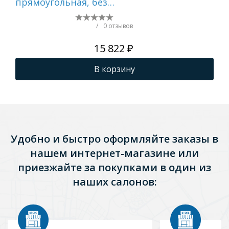
прямоугольная, без
пр
каркаса и экрана
спр
экр
/
0 отзывов
ги
15 822 ₽
В корзину
Удобно и быстро оформляйте заказы в
нашем интернет-магазине или
приезжайте за покупками в один из
наших салонов: