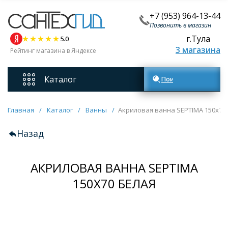
+7 (953) 964-13-44
Позвонить в магазин
г.Тула
5.0
3 магазина
Рейтинг магазина в Яндексе
Каталог
Поиск товаров
Смесители
Главная
/
Каталог
/
Ванны
/
Акриловая ванна SEPTIMA 150х70
Назад
Унитазы
АКРИЛОВАЯ ВАННА SEPTIMA
Мебель для ванных комнат
150Х70 БЕЛАЯ
Ванны
Кухонные мойки