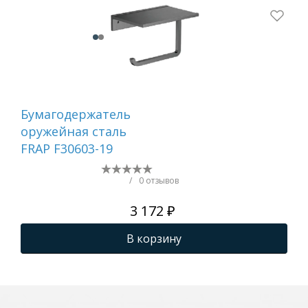
Бумагодержатель
Ер
оружейная сталь
са
FRAP F30603-19
/
0 отзывов
3 172 ₽
В корзину