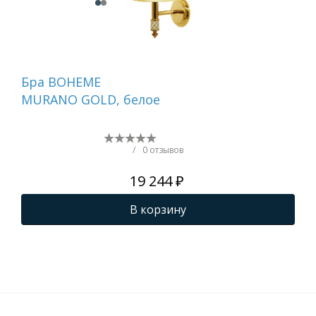
Бра BOHEME
Бр
MURANO GOLD, белое
751
/
0 отзывов
19 244 ₽
В корзину