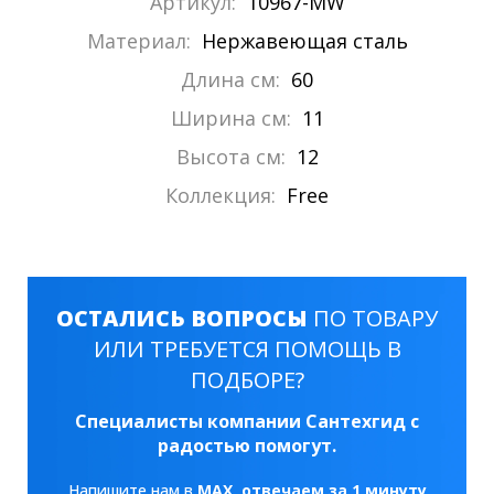
Артикул:
10967-MW
Материал:
Нержавеющая сталь
Длина см:
60
Ширина см:
11
Высота см:
12
Коллекция:
Free
ОСТАЛИСЬ ВОПРОСЫ
ПО ТОВАРУ
ИЛИ ТРЕБУЕТСЯ ПОМОЩЬ В
ПОДБОРЕ?
Специалисты компании Сантехгид с
радостью помогут.
Напишите нам в
MAX
, отвечаем за 1 минуту