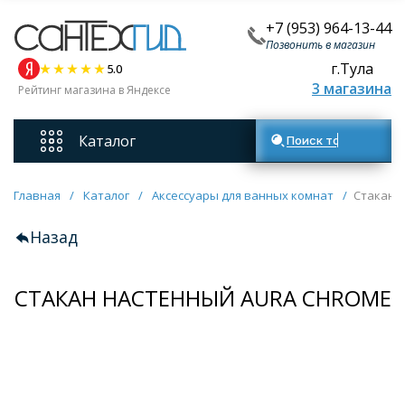
+7 (953) 964-13-44
Позвонить в магазин
г.Тула
5.0
3 магазина
Рейтинг магазина в Яндексе
Каталог
Поиск товаров
Смесители
Главная
/
Каталог
/
Аксессуары для ванных комнат
/
Стакан 
Назад
Унитазы
СТАКАН НАСТЕННЫЙ AURA CHROME
Мебель для ванных комнат
Ванны
Кухонные мойки