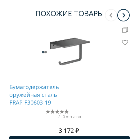
ПОХОЖИЕ ТОВАРЫ
Бумагодержатель
Ер
оружейная сталь
са
FRAP F30603-19
/
0 отзывов
3 172 ₽