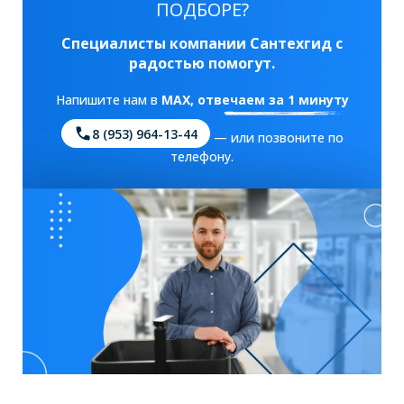
ПОДБОРЕ?
Специалисты компании Сантехгид с
радостью помогут.
Напишите нам в
MAX
, отвечаем за 1 минуту
8 (953) 964-13-44
— или позвоните по
телефону.