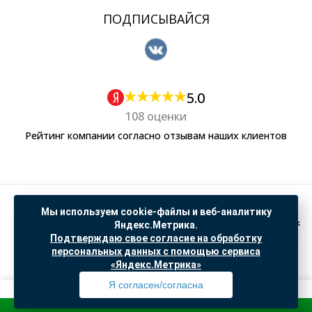
ПОДПИСЫВАЙСЯ
5.0
108 оценки
Рейтинг компании согласно отзывам наших клиентов
Политика обработки персональных данных
Мы используем cookie-файлы и веб-аналитику
Согласие на обработку данных Яндекс Метрика
Яндекс.Метрика.
Подтверждаю свое согласие на обработку
"© ООО “САНТЕХГИД”, 2026. Все права защищены. Предложение не является публичной
персональных данных с помощью сервиса
офертой, цены и информация на сайте ознакомительные
«Яндекс.Метрика»
Доработка и продвижение в
SO.USE
Я согласен/согласна
Зарегис
Профиль
Товары
Поиск
Избранное
Корзина