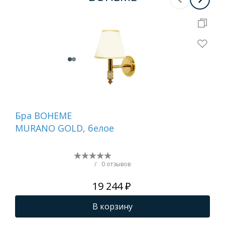
Бра BOHEME
На
MURANO GOLD, белое
ди
GO
(бе
/
0 отзывов
19 244 ₽
В корзину