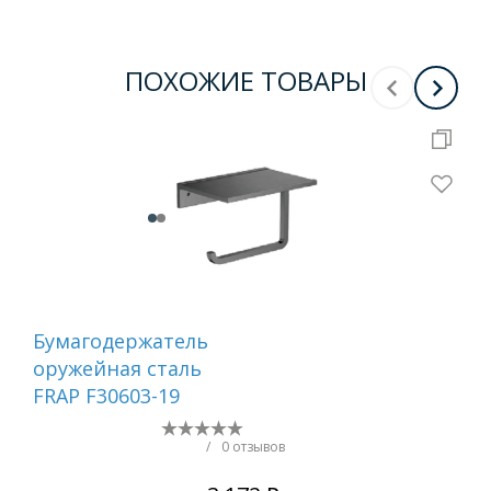
ПОХОЖИЕ ТОВАРЫ
Бумагодержатель
Ер
оружейная сталь
са
FRAP F30603-19
/
0 отзывов