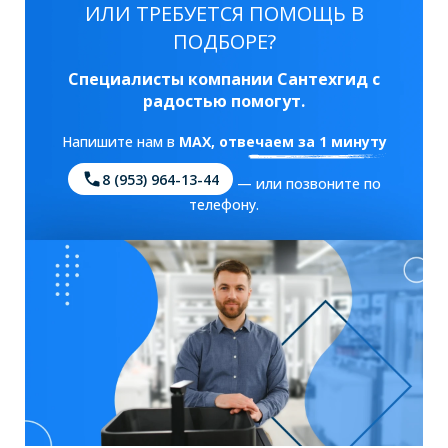
ИЛИ ТРЕБУЕТСЯ ПОМОЩЬ В
ПОДБОРЕ?
Специалисты компании Сантехгид с
радостью помогут.
Напишите нам в
MAX
, отвечаем за 1 минуту
8 (953) 964-13-44
— или позвоните по
телефону.