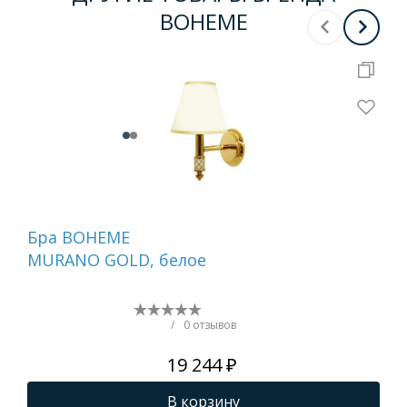
BOHEME
Бра BOHEME
На
MURANO GOLD, белое
ди
GO
(бе
/
0 отзывов
19 244 ₽
В корзину