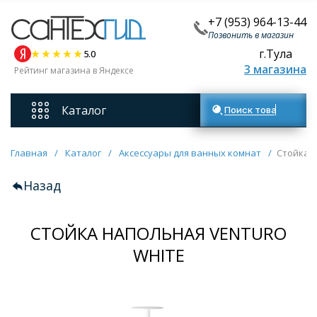
+7 (953) 964-13-44
Позвонить в магазин
г.Тула
5.0
3 магазина
Рейтинг магазина в Яндексе
Каталог
Поиск товаров
Смесители
Главная
/
Каталог
/
Аксессуары для ванных комнат
/
Стойка н
Назад
Унитазы
СТОЙКА НАПОЛЬНАЯ VENTURO
Мебель для ванных комнат
WHITE
Ванны
Кухонные мойки