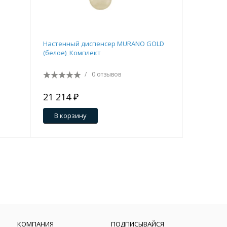
Настенный диспенсер MURANO GOLD
Ведро для
(белое)_Комплект
вращающ
/
0 отзывов
21 214 ₽
16 552 
В корзину
В кор
КОМПАНИЯ
ПОДПИСЫВАЙСЯ