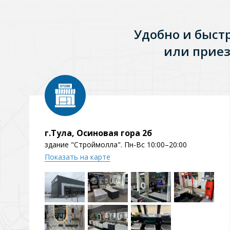
Зеркала
Удобно и быст
1 категория
или приез
Зеркала с подсветкой
Душевые поддоны
г.Тула, Осиновая гора 2б
7 категорий
здание "Строймолла". Пн-Вс 10:00–20:00
Показать на карте
Акриловые
Из литьевого мрамора
Комплектующие к поддонам