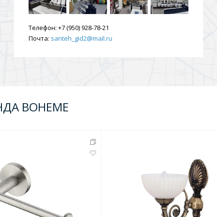
ения
Телефон:
+7 (950) 928-78-21
Почта:
santeh_gid2@mail.ru
ия
На борт ванной
НДА BOHEME
йные