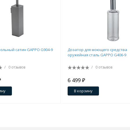
ольный сатин GAPPO G904-9
Дозатор для моющего средства
оружейная сталь GAPPO G406-9
тующие
/
0 отзывов
/
0 отзывов
₽
6 499 ₽
мнат
ину
В корзину
Ершики
Полки