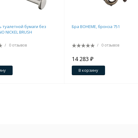
 туалетной бумаги без
Бра BOHEME, бронза 751
O NICKEL BRUSH
/
0 отзывов
/
0 отзывов
14 283 ₽
ину
В корзину