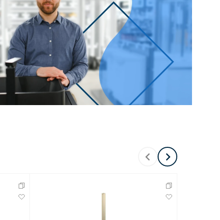
100 см
Перейти в раздел
альные
Подвесные
60 см
65 см
70 см
80 см
Перейти в раздел