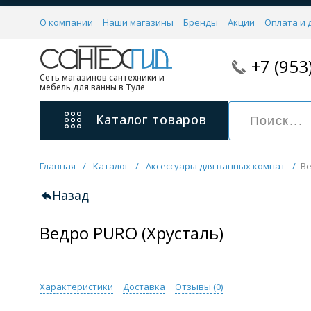
О компании
Наши магазины
Бренды
Акции
Оплата и 
+7 (953
Сеть магазинов сантехники и
мебель для ванны в Туле
Каталог
товаров
Главная
/
Каталог
/
Аксессуары для ванных комнат
/
Ве
Смесители
11 категорий
Назад
Ведро PURO (Хрусталь)
Для ванны с душем
Для раковины
С гигиеническим душем
На борт ванной
Характеристики
Доставка
Отзывы (
0
)