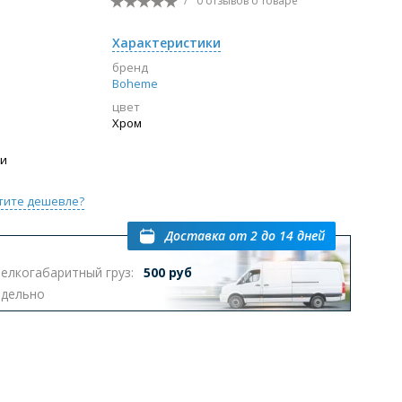
/
0 отзывов
о товаре
Перейти в раздел
Характеристики
бренд
Boheme
цвет
ы с инсталляцией
Биде
Писсуары
Хром
выпуском
ии
тите дешевле?
Доставка
от 2 до 14 дней
елкогабаритный груз:
500 руб
Перейти в раздел
тдельно
омплектующие для мебели