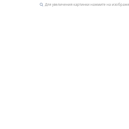
Для увеличения картинки нажмите на изображ
Унитазы
15 категорий
Напольные
Подвесные
Моноблоки
Приставные
Угловые с бачком
Уни
Комплектующие для инсталляций и кнопки смы
Мебель для ванных комна
7 категорий
Тумбы для ванной
Зеркало шкаф
П