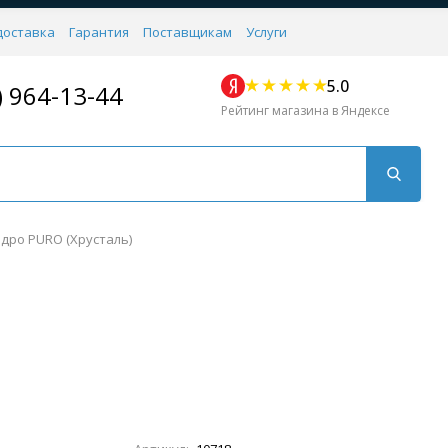
доставка
Гарантия
Поставщикам
Услуги
5.0
) 964-13-44
Рейтинг магазина в Яндексе
дро PURO (Хрусталь)
Для кухни
Для душа
Для биде
Душевые стой
Напольные
Комплектующие