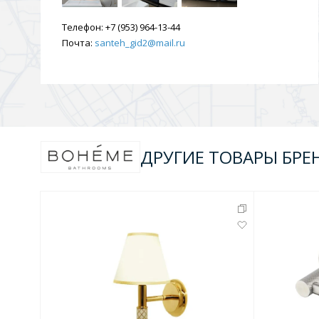
Душевые уголки и огражд
Телефон:
+7 (953) 964-13-44
3 категории
Почта:
santeh_gid2@mail.ru
Двери и перегородки
Душевые огражден
Трапы для душевых
ДРУГИЕ ТОВАРЫ БРЕ
3 категории
Квадратные
Комплектующие
Лине