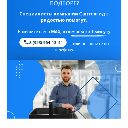
ПОДБОРЕ?
Специалисты компании Сантехгид с
радостью помогут.
Напишите нам в
MAX
, отвечаем за 1 минуту
8 (953) 964-13-44
— или позвоните по
телефону.