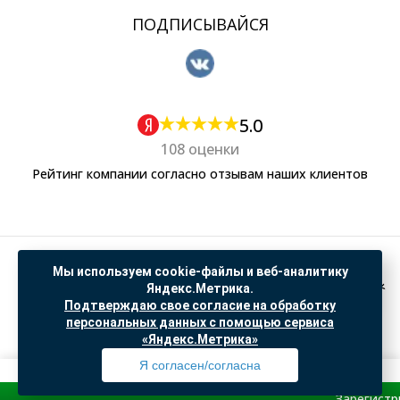
ПОДПИСЫВАЙСЯ
5.0
108 оценки
Рейтинг компании согласно отзывам наших клиентов
Политика обработки персональных данных
Мы используем cookie-файлы и веб-аналитику
Согласие на обработку данных Яндекс Метрика
Яндекс.Метрика.
Подтверждаю свое согласие на обработку
"© ООО “САНТЕХГИД”, 2026. Все права защищены. Предложение не является публичной
персональных данных с помощью сервиса
офертой, цены и информация на сайте ознакомительные
«Яндекс.Метрика»
Доработка и продвижение в
SO.USE
Я согласен/согласна
Зарегистрируйся и 
Профиль
Товары
Поиск
Избранное
Корзина