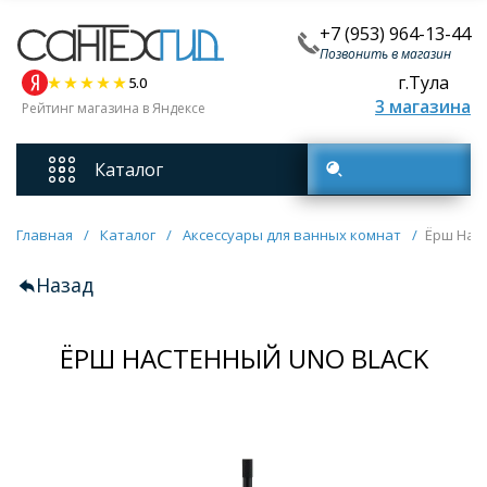
+7 (953) 964-13-44
Позвонить в магазин
г.Тула
5.0
3 магазина
Рейтинг магазина в Яндексе
Каталог
Поиск товаров
Смесители
Главная
/
Каталог
/
Аксессуары для ванных комнат
/
Ёрш Нас
Назад
Унитазы
ЁРШ НАСТЕННЫЙ UNO BLACK
Мебель для ванных комнат
Ванны
Кухонные мойки