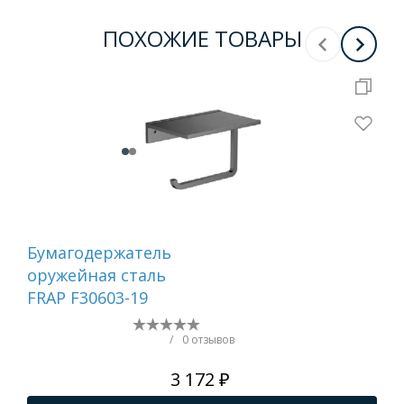
ПОХОЖИЕ ТОВАРЫ
Бумагодержатель
Ер
оружейная сталь
са
FRAP F30603-19
/
0 отзывов
3 172 ₽