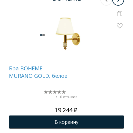
Бра BOHEME
Де
MURANO GOLD, белое
ту
бе
NI
/
0 отзывов
19 244 ₽
В корзину