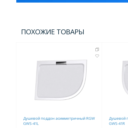
Комплектующие для кабин
ПОХОЖИЕ ТОВАРЫ
Полотенцесушители
3 категории
Водяные
Электрические
Комплек
Аксессуары для ванных ко
4 категории
Дозаторы
Карнизы и шторки для ванной
Душевой поддон асимметричный RGW
Душевой 
GWS-41L
GWS-41R