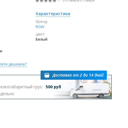
/
0 отзывов
о товаре
Перейти в раздел
Характеристики
бренд
RGW
цвет
ы с инсталляцией
Биде
Писсуары
Белый
выпуском
ии
тите дешевле?
Доставка
от 2 до 14 дней
елкогабаритный груз:
500 руб
Перейти в раздел
тдельно
омплектующие для мебели