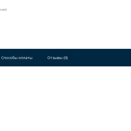
ение
Стальные
Чугунные
Ванны 100 см
Отдельно
140 см
Ванны 150 см
Ванны 160 см
Ванны 17
Способы оплаты
Отзывы (
0
)
плектующие для ванн
й стали
Двойные
Сушилки и диспенсеры для моек