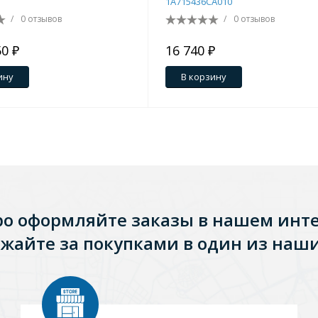
1A715436CA010
/
0 отзывов
/
0 отзывов
50 ₽
16 740 ₽
ину
В корзину
ро оформляйте заказы в нашем инт
Стальные
Из искусственного камня
Из стеклоплас
жайте за покупками в один из наши