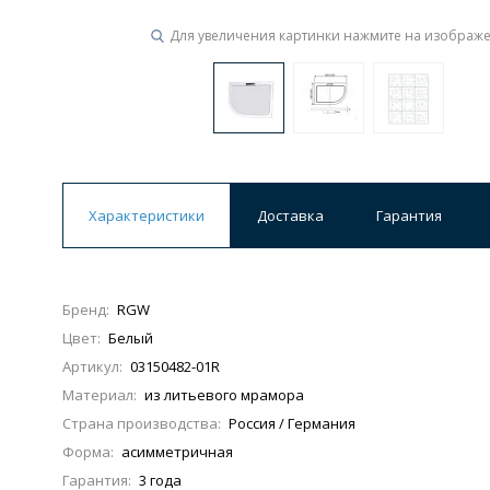
Для увеличения картинки нажмите на изображ
Ванны
19 категорий
Акриловые
Из литьевого мрамора
Ванны 120 см
Ванны 130 см
Ванны 
Характеристики
Доставка
Гарантия
Ванны 200 см
Экраны для ванн
Ком
Бренд:
RGW
Цвет:
Белый
Кухонные мойки
Артикул:
03150482-01R
15 категорий
Материал:
из литьевого мрамора
Страна производства:
Россия / Германия
Из искусственного камня
Из нержавеюще
Форма:
асимметричная
Гарантия:
3 года