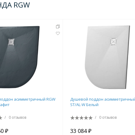
НДА RGW
поддон асимметричный RGW
Душевой поддон асимметричны
рафит
ST/AL-W Белый
/
0 отзывов
/
0 отзывов
50 ₽
33 084 ₽