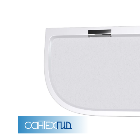
Унитазы
15 категорий
Напольные
Подвесные
Моноблоки
Приставные
Угловые с бачком
Уни
Комплектующие для инсталляций и кнопки смы
Мебель для ванных комна
7 категорий
Тумбы для ванной
Зеркало шкаф
П