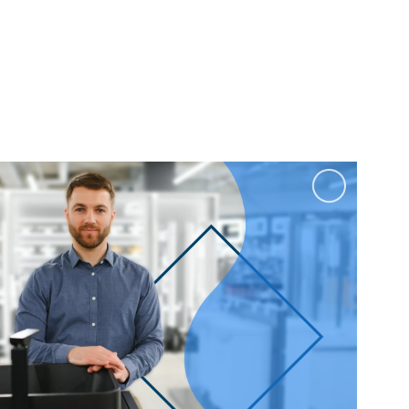
100 см
Перейти в раздел
альные
Подвесные
60 см
65 см
70 см
80 см
Перейти в раздел