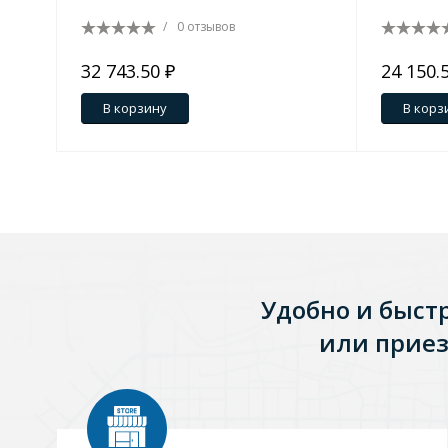
/
0 отзывов
Зеркала
1 категория
32 743.50 ₽
24 150.
В корзину
В корз
Зеркала с подсветкой
Душевые поддоны
7 категорий
Удобно и быст
Акриловые
Из литьевого мрамора
или приез
Комплектующие к поддонам