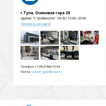
Душевые уголки и огражд
3 категории
г.Тула, Осиновая гора 2б
здание "Строймолла". Пн-Вс 10:00–20:00
Показать на карте
Двери и перегородки
Душевые огражден
Трапы для душевых
3 категории
Телефон:
+7 (953) 964-13-44
Почта:
santeh_gid2@mail.ru
Квадратные
Комплектующие
Лине