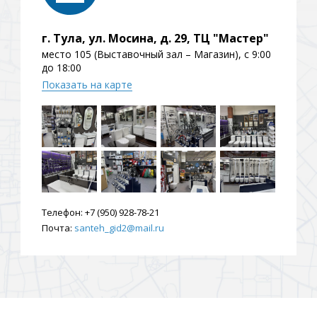
ения
г. Тула, ул. Мосина, д. 29, ТЦ "Мастер"
место 105 (Выставочный зал – Магазин), с 9:00
до 18:00
ия
На борт ванной
Показать на карте
Телефон:
+7 (950) 928-78-21
йные
Почта:
santeh_gid2@mail.ru