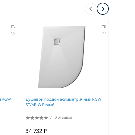
й RGW
Душевой поддон асимметричный RGW
Поддон д
ST/AR-W Белый
керамиче
/
0 отзывов
34 732 ₽
30 044 