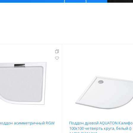
тующие
мнат
Ершики
Полки
поддон асимметричный RGW
Поддон дуевой AQUATON Калифо
100х100 четверть круга, белый ()