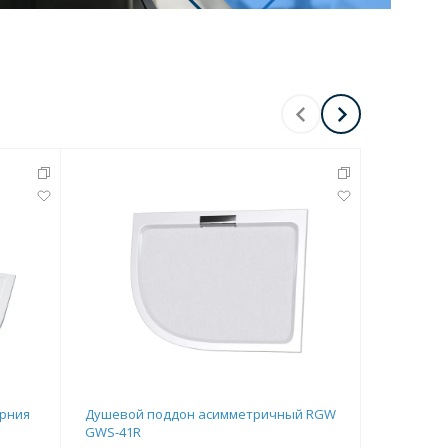
Перейти в раздел
Перейти в раздел
рния
Душевой поддон асимметричный RGW
Душевой 
GWS-41R
GWS-41L