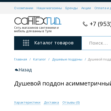
О компании
Наши магазины
Бренды
Акции
Оплата и 
+7 (953
Сеть магазинов сантехники и
мебель для ванны в Туле
Каталог
товаров
Главная
/
Каталог
/
Душевые поддоны
/
Душевой подд
Смесители
11 категорий
Назад
Душевой поддон асимметричны
Для ванны с душем
Для раковины
С гигиеническим душем
На борт ванной
Характеристики
Доставка
Отзывы (
0
)