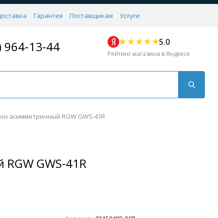
доставка
Гарантия
Поставщикам
Услуги
5.0
) 964-13-44
Рейтинг магазина в Яндексе
он асимметричный RGW GWS-41R
й RGW GWS-41R
Для кухни
Для душа
Для биде
Душевые стой
Напольные
Комплектующие