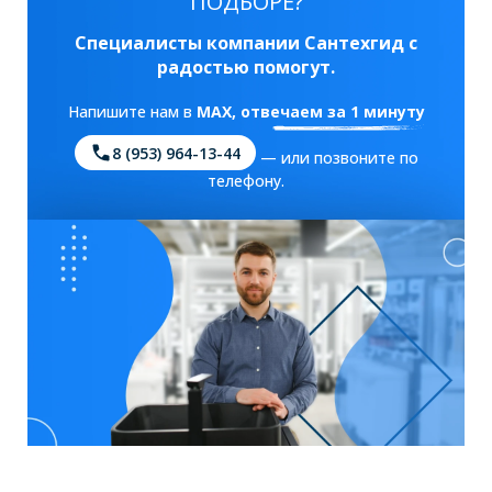
ПОДБОРЕ?
Специалисты компании Сантехгид с
радостью помогут.
Напишите нам в
MAX
, отвечаем за 1 минуту
8 (953) 964-13-44
— или позвоните по
телефону.