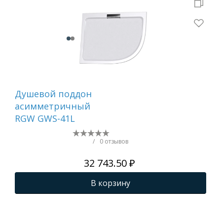
Душевой поддон
Ду
асимметричный
ас
RGW GWS-41L
RG
/
0 отзывов
32 743.50 ₽
В корзину