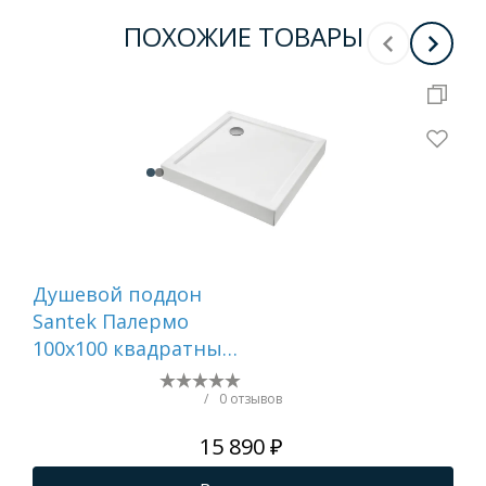
ПОХОЖИЕ ТОВАРЫ
Душевой поддон
Ду
Santek Палермо
ак
100х100 квадратный
DP
белый 1WH501807
100
кру
/
0 отзывов
но
15 890 ₽
фр
экр