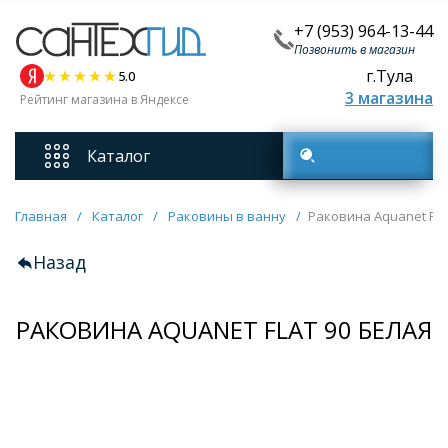
+7 (953) 964-13-44
Позвонить в магазин
г.Тула
5.0
3 магазина
Рейтинг магазина в Яндексе
Каталог
Поиск товаров
Смесители
Главная
/
Каталог
/
Раковины в ванну
/
Раковина Aquanet Flat
Назад
Унитазы
РАКОВИНА AQUANET FLAT 90 БЕЛАЯ
Мебель для ванных комнат
Ванны
Кухонные мойки