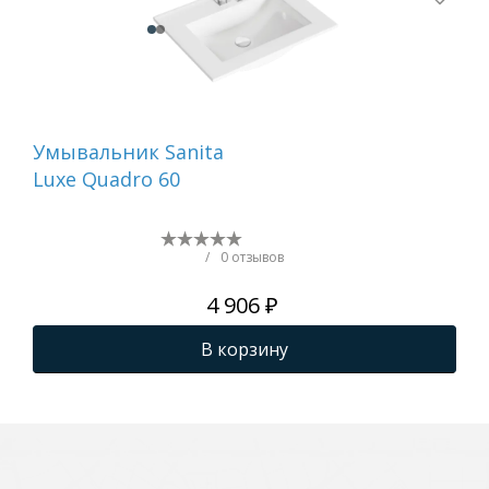
Умывальник Sanita
Ум
Luxe Quadro 60
Lux
/
0 отзывов
4 906 ₽
В корзину