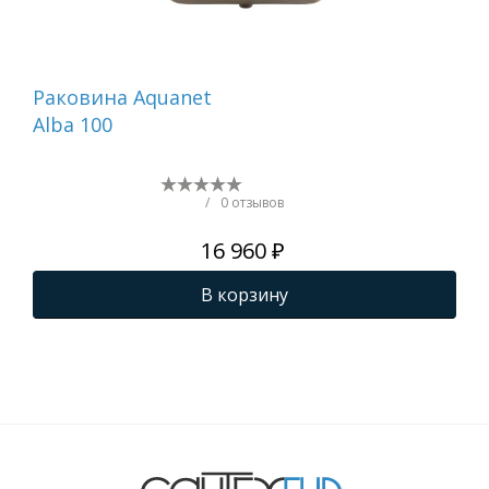
Раковина Aquanet
Ра
Alba 100
Нот
/
0 отзывов
16 960 ₽
В корзину