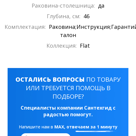
Раковина-столешница:
да
Глубина, см:
46
Комплектация:
Раковина;Инструкция;Гарант
талон
Коллекция:
Flat
ОСТАЛИСЬ ВОПРОСЫ
ПО ТОВАРУ
ИЛИ ТРЕБУЕТСЯ ПОМОЩЬ В
ПОДБОРЕ?
Специалисты компании Сантехгид с
радостью помогут.
Напишите нам в
MAX
, отвечаем за 1 минуту